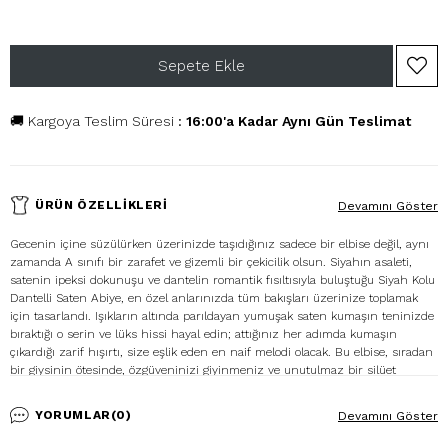
🚚 Kargoya Teslim Süresi
:
16:00'a Kadar Aynı Gün Teslimat
ÜRÜN ÖZELLIKLERI
Devamını Göster
Gecenin içine süzülürken üzerinizde taşıdığınız sadece bir elbise değil, aynı
zamanda A sınıfı bir zarafet ve gizemli bir çekicilik olsun. Siyahın asaleti,
satenin ipeksi dokunuşu ve dantelin romantik fısıltısıyla buluştuğu Siyah Kolu
Dantelli Saten Abiye, en özel anlarınızda tüm bakışları üzerinize toplamak
için tasarlandı. Işıkların altında parıldayan yumuşak saten kumaşın teninizde
bıraktığı o serin ve lüks hissi hayal edin; attığınız her adımda kumaşın
çıkardığı zarif hışırtı, size eşlik eden en naif melodi olacak. Bu elbise, sıradan
bir giysinin ötesinde, özgüveninizi giyinmeniz ve unutulmaz bir silüet
yaratmanız için size sunulmuş bir davetiyedir. Elbisenin vücudu bir
heykeltıraş titizliğiyle saran kalıbı, satenin pürüzsüz yüzeyi sayesinde akıcı
YORUMLAR
(0)
Devamını Göster
bir şelale gibi üzerinizden dökülür. Kumaşın göz alıcı parlaklığı,
hareketlerinizle dans ederek her an farklı bir ışık oyunu sergiler ve sizi