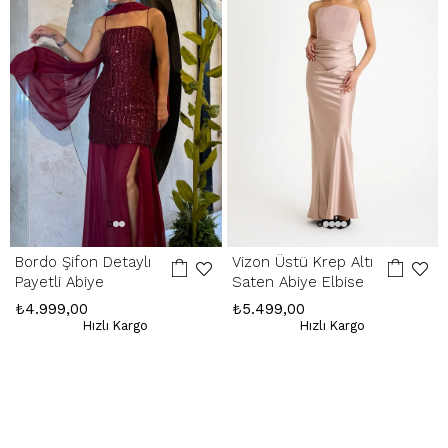
yenisiyle değişim yapılır, yoksa kesintisiz ücret iadesi gerçekleştirilir.
İade Adresimiz:
Kemerkaya Mah. Halkevi Cad. No 11 SpringStore - Ortahisar
/ Trabzon
Whatsapp Çağrı Merkezi:
085053217175
Bordo Şifon Detaylı
Vizon Üstü Krep Altı
Payetli Abiye
Saten Abiye Elbise
₺4.999,00
₺5.499,00
Hızlı Kargo
Hızlı Kargo