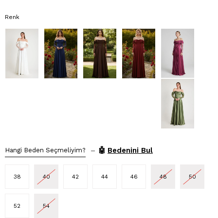
Renk
–
🤖
Bedenini Bul
Hangi Beden Seçmeliyim?
38
40
42
44
46
48
50
52
54