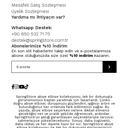
Mesafeli Satış Sözleşmesi
Üyelik Sözleşmesi
Yardıma mı ihtiyacın var?
Whatsapp Destek:
+90 850 532 71 75
destek@springstore.com.tr
Abonelerimize %10 İndirim
En son stil haberlerini takip edin ve e-postalarımıza
abone olduğunuzda size özel
%10 indirim
kazanın.
SpringStore abiye elbise koleksiyonu, tek bir dokunuşla
görünümünüzü baştan yaratmak için tasarlandı. Çünkü
doğru abiye elbise; duruşunuzu güçlendirir, ışığınızı artırır ve
bulunduğunuz her ortamda fark edilmenizi sağlar. Bu
yazıda, abiye elbise seçerken nelere dikkat etmeniz
gerektiğini net ve pratik şekilde öğrenecek, ardından
SpringStore’un şıklığı garantileyen seçenekleriyle tarzınızı
zahmetsizce yükselteceksiniz. Sonuç: daha özgüvenli,
daha iddialı ve her davete hazır bir siz. SpringStore abiye
elbise koleksiyonu ile tek bir dokunuşta görünümünüzü