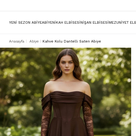
YENİ SEZON ABİYE
ABİYE
NİKAH ELBİSESİ
NİŞAN ELBİSESİ
MEZUNİYET ELB
Anasayfa
Abiye
Kahve Kolu Dantelli Saten Abiye