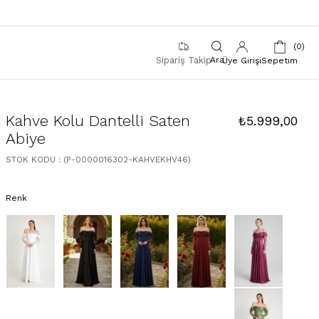
0
Sipariş Takip
Üye Girişi
Sepetim
Kahve Kolu Dantelli Saten
₺5.999,00
Abiye
STOK KODU
(P-0000016302-KAHVEKHV46)
Renk