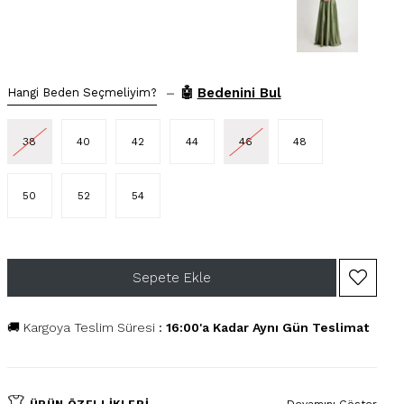
–
🤖
Bedenini Bul
Hangi Beden Seçmeliyim?
38
40
42
44
46
48
50
52
54
🚚 Kargoya Teslim Süresi
:
16:00'a Kadar Aynı Gün Teslimat
ÜRÜN ÖZELLIKLERI