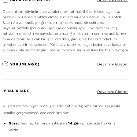
Devamını Göster
Özel anların büyüsünü ve zarafetin en saf halini üzerinizde taşımaya
hazır olun. Gecenin yıldızı olmanız için tasarlanan Kahve Kolu Dantelli
Saten Abiye, klasik şıklığı modern bir dokunuşla birleştirerek
hayallerinizdeki görünümü gerçeğe dönüştürüyor. Tıpkı taze çekilmiş
kahvenin o zengin ve davetkar aroması gibi, elbisenin derin ve asil kahve
tonu da teninize sıcak bir ışıltı katarken, girdiğiniz her ortamda tüm
bakışları üzerinize çekecek. Pürüzsüz saten kumaşın bedeninizi ipeksi bir
yumuşaklıkla sarmaladığını, her adımınızda serin ve lüks bir his bıraktığını
hayal edin. Bu sadece bir elbise değil; bu, zarafetin, özgüvenin ve
unutulmaz anıların bir sembolü.
YORUMLAR
(0)
Devamını Göster
İPTAL & İADE
Devamını Göster
Müşteri memnuniyeti önceliğimizdir. Satın aldığınız ürünleri aşağıdaki
koşullar çerçevesinde iade edebilirsiniz:
Süre:
Teslimat tarihinden itibaren
14 gün
içinde iade hakkınız
vardır.