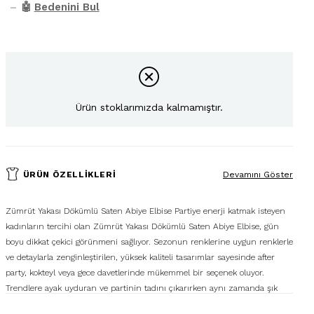
–
🤖
Bedenini Bul
Ürün stoklarımızda kalmamıştır.
ÜRÜN ÖZELLIKLERI
Devamını Göster
Zümrüt Yakası Dökümlü Saten Abiye Elbise Partiye enerji katmak isteyen
kadınların tercihi olan Zümrüt Yakası Dökümlü Saten Abiye Elbise, gün
boyu dikkat çekici görünmeni sağlıyor. Sezonun renklerine uygun renklerle
ve detaylarla zenginleştirilen, yüksek kaliteli tasarımlar sayesinde after
party, kokteyl veya gece davetlerinde mükemmel bir seçenek oluyor.
Trendlere ayak uyduran ve partinin tadını çıkarırken aynı zamanda şık
görünmeni sağlayan bir model arıyorsan Zümrüt Yakası Dökümlü Saten