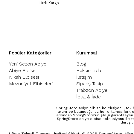
Hızlı Kargo
Popüler Kategoriler
Kurumsal
Yeni Sezon Abiye
Blog
Abiye Elbise
Hakkımızda
Nikah Elbisesi
İletişim
Mezuniyet Elbiseleri
Sipariş Takip
Trabzon Abiye
İptal & İade
SpringStore abiye elbise koleksiyonu, tek b
artırır ve bulunduğunuz her ortamda fark e
ardından SpringStore’un şıklığı garantileyen
SpringStore abiye elbise koleksiyonu ile t
duruş v
Uğraş Tekstil Ticaret Limited Şirketi © 2026 SpringStore, tüm