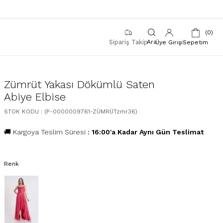
0
Sipariş Takip
Üye Girişi
Sepetim
Zümrüt Yakası Dökümlü Saten
Abiye Elbise
STOK KODU
(P-0000009761-ZÜMRÜTzmr36)
🚚 Kargoya Teslim Süresi
:
16:00'a Kadar Aynı Gün Teslimat
Renk