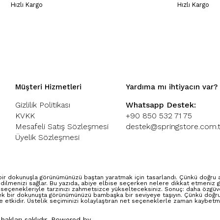
Hızlı Kargo
Hızlı Kargo
Müşteri Hizmetleri
Yardıma mı ihtiyacın var?
Gizlilik Politikası
Whatsapp Destek:
KVKK
+90 850 532 71 75
Mesafeli Satış Sözleşmesi
destek@springstore.com.t
Üyelik Sözleşmesi
ir dokunuşla görünümünüzü baştan yaratmak için tasarlandı. Çünkü doğru abi
dilmenizi sağlar. Bu yazıda, abiye elbise seçerken nelere dikkat etmeniz g
 seçenekleriyle tarzınızı zahmetsizce yükselteceksiniz. Sonuç: daha özgüven
ek bir dokunuşta görünümünüzü bambaşka bir seviyeye taşıyın. Çünkü doğru 
e etkidir. Üstelik seçiminizi kolaylaştıran net seçeneklerle zaman kaybetm
 hakları saklıdır. Powered by