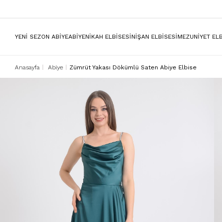
YENİ SEZON ABİYE
ABİYE
NİKAH ELBİSESİ
NİŞAN ELBİSESİ
MEZUNİYET ELB
Anasayfa
Abiye
Zümrüt Yakası Dökümlü Saten Abiye Elbise