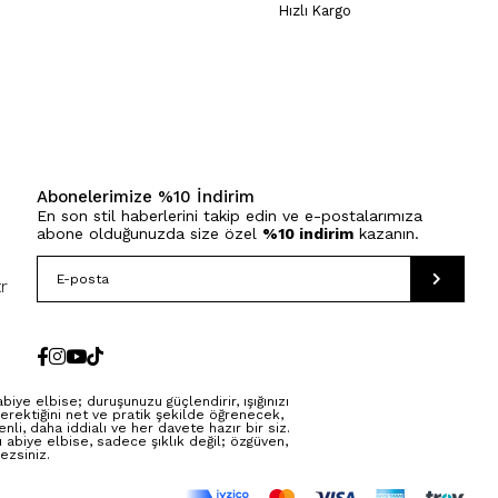
Hızlı Kargo
Abonelerimize %10 İndirim
En son stil haberlerini takip edin ve e-postalarımıza
abone olduğunuzda size özel
%10 indirim
kazanın.
r
ye elbise; duruşunuzu güçlendirir, ışığınızı
erektiğini net ve pratik şekilde öğrenecek,
li, daha iddialı ve her davete hazır bir siz.
abiye elbise, sadece şıklık değil; özgüven,
ezsiniz.