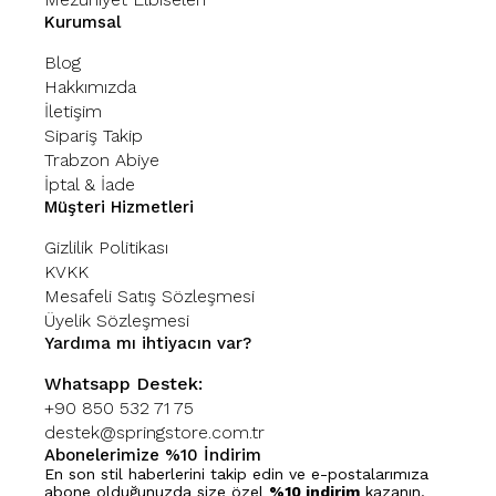
Kurumsal
Blog
Hakkımızda
İletişim
Sipariş Takip
Trabzon Abiye
İptal & İade
Müşteri Hizmetleri
Gizlilik Politikası
KVKK
Mesafeli Satış Sözleşmesi
Üyelik Sözleşmesi
Yardıma mı ihtiyacın var?
Whatsapp Destek:
+90 850 532 71 75
destek@springstore.com.tr
Abonelerimize %10 İndirim
En son stil haberlerini takip edin ve e-postalarımıza
abone olduğunuzda size özel
%10 indirim
kazanın.