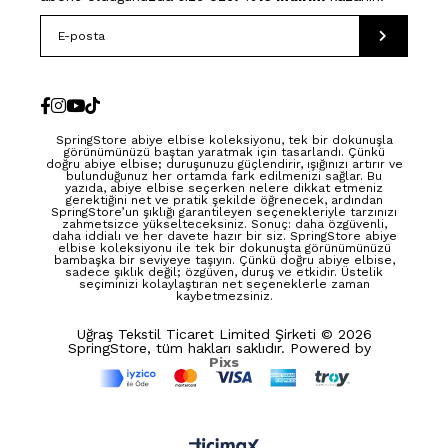
SpringStore abiye elbise koleksiyonu, tek bir dokunuşla
görünümünüzü baştan yaratmak için tasarlandı. Çünkü
doğru abiye elbise; duruşunuzu güçlendirir, ışığınızı artırır ve
bulunduğunuz her ortamda fark edilmenizi sağlar. Bu
yazıda, abiye elbise seçerken nelere dikkat etmeniz
gerektiğini net ve pratik şekilde öğrenecek, ardından
SpringStore’un şıklığı garantileyen seçenekleriyle tarzınızı
zahmetsizce yükselteceksiniz. Sonuç: daha özgüvenli,
daha iddialı ve her davete hazır bir siz. SpringStore abiye
elbise koleksiyonu ile tek bir dokunuşta görünümünüzü
bambaşka bir seviyeye taşıyın. Çünkü doğru abiye elbise,
sadece şıklık değil; özgüven, duruş ve etkidir. Üstelik
seçiminizi kolaylaştıran net seçeneklerle zaman
kaybetmezsiniz.
Uğraş Tekstil Ticaret Limited Şirketi © 2026
SpringStore, tüm hakları saklıdır. Powered by
Pixs