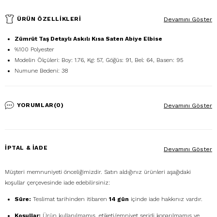
ÜRÜN ÖZELLIKLERI
Devamını Göster
Zümrüt Taş Detaylı Askılı Kısa Saten Abiye Elbise
%100 Polyester
Modelin Ölçüleri: Boy: 1.76, Kg: 57, Göğüs: 91, Bel: 64, Basen: 95
Numune Bedeni: 38
YORUMLAR
(0)
Devamını Göster
İPTAL & İADE
Devamını Göster
Müşteri memnuniyeti önceliğimizdir. Satın aldığınız ürünleri aşağıdaki
koşullar çerçevesinde iade edebilirsiniz:
Süre:
Teslimat tarihinden itibaren
14 gün
içinde iade hakkınız vardır.
Koşullar:
Ürün kullanılmamış, etiketi/emniyet şeridi koparılmamış ve