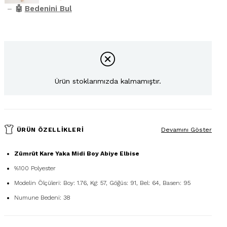
–
🤖
Bedenini Bul
Ürün stoklarımızda kalmamıştır.
ÜRÜN ÖZELLIKLERI
Devamını Göster
Zümrüt Kare Yaka Midi Boy Abiye Elbise
%100 Polyester
Modelin Ölçüleri: Boy: 1.76, Kg: 57, Göğüs: 91, Bel: 64, Basen: 95
Numune Bedeni: 38