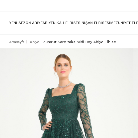
YENİ SEZON ABİYE
ABİYE
NİKAH ELBİSESİ
NİŞAN ELBİSESİ
MEZUNİYET ELB
Anasayfa
Abiye
Zümrüt Kare Yaka Midi Boy Abiye Elbise