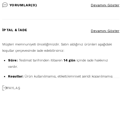
YORUMLAR
(0)
Devamını Göster
İPTAL & İADE
Devamını Göster
Müşteri memnuniyeti önceliğimizdir. Satın aldığınız ürünleri aşağıdaki
koşullar çerçevesinde iade edebilirsiniz:
Süre:
Teslimat tarihinden itibaren
14 gün
içinde iade hakkınız
vardır.
Koşullar:
Ürün kullanılmamış, etiketi/emniyet şeridi koparılmamış
ve orijinal kutusunda olmalıdır.
PAYLAŞ
Ücretsiz Gönderim:
İadenizi
DHL eCommerce
ile
1362856
kodunu kullanarak ücretsiz gönderebilirsiniz. (Diğer
kargo firmalarıyla yapılan gönderimlerde ücret size aittir.)
Geri Ödeme:
İadeniz onaylandıktan sonra kredi kartı ödemeleri 7
iş günü içinde, havale/kapıda ödeme iadeleri ise ortalama 5 iş günü
içinde yapılır. Kargo ve kapıda ödeme hizmet bedelleri iade