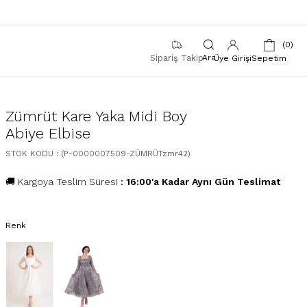
0
Sipariş Takip
Üye Girişi
Sepetim
Zümrüt Kare Yaka Midi Boy
Abiye Elbise
STOK KODU
(P-0000007509-ZÜMRÜTzmr42)
🚚 Kargoya Teslim Süresi
:
16:00'a Kadar Aynı Gün Teslimat
Renk