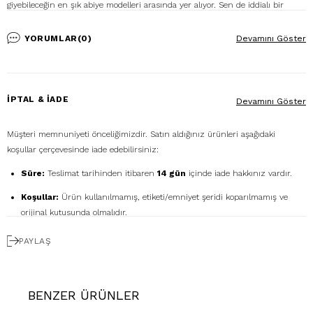
giyebileceğin en şık abiye modelleri arasında yer alıyor. Sen de iddialı bir
kombin için bu elbiseyi stiletto ayakkabı ve küçük bir el çantası ile
tamamlayabilir, zarafetini vurgulayabilirsin. Dilersen aksesuar olarak gümüş
YORUMLAR
(0)
Devamını Göster
renkli küpeler ya da ince gümüş bir bileklikle kombinini kusursuz bir şekilde
eşleştirebilirsin.
%100 Şifon
İPTAL & İADE
Devamını Göster
Ürün Stok Kodu: P-0000011064
Modelin Ölçüleri: Boy: 1.73, Kg: 55, Göğüs: 89, Bel: 64, Basen: 93
Müşteri memnuniyeti önceliğimizdir. Satın aldığınız ürünleri aşağıdaki
Numune Bedeni: 38
koşullar çerçevesinde iade edebilirsiniz:
Ürün Boy Uzunluğu: Askıdan itibaren 79cm dir.
Süre:
Teslimat tarihinden itibaren
14 gün
içinde iade hakkınız vardır.
Koşullar:
Ürün kullanılmamış, etiketi/emniyet şeridi koparılmamış ve
orijinal kutusunda olmalıdır.
Ücretsiz Gönderim:
İadenizi
DHL eCommerce
ile
PAYLAŞ
1362856
kodunu kullanarak ücretsiz gönderebilirsiniz. (Diğer kargo
firmalarıyla yapılan gönderimlerde ücret size aittir.)
Geri Ödeme:
İadeniz onaylandıktan sonra kredi kartı ödemeleri 7 iş
BENZER ÜRÜNLER
günü içinde, havale/kapıda ödeme iadeleri ise ortalama 5 iş günü