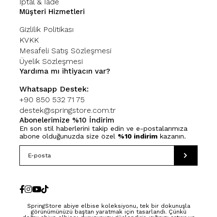
İptal & İade
Müşteri Hizmetleri
Gizlilik Politikası
KVKK
Mesafeli Satış Sözleşmesi
Üyelik Sözleşmesi
Yardıma mı ihtiyacın var?
Whatsapp Destek:
+90 850 532 71 75
destek@springstore.com.tr
Abonelerimize %10 İndirim
En son stil haberlerini takip edin ve e-postalarımıza
abone olduğunuzda size özel
%10 indirim
kazanın.
SpringStore abiye elbise koleksiyonu, tek bir dokunuşla
görünümünüzü baştan yaratmak için tasarlandı. Çünkü