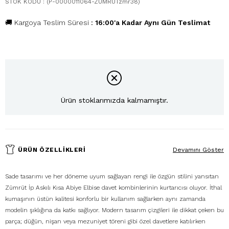
STOK KODU
(P-0000011064-ZÜMRÜTzmr38)
🚚 Kargoya Teslim Süresi
:
16:00'a Kadar Aynı Gün Teslimat
Ürün stoklarımızda kalmamıştır.
ÜRÜN ÖZELLIKLERI
Devamını Göster
Sade tasarımı ve her döneme uyum sağlayan rengi ile özgün stilini yansıtan
Zümrüt İp Askılı Kısa Abiye Elbise davet kombinlerinin kurtarıcısı oluyor. İthal
kumaşının üstün kalitesi konforlu bir kullanım sağlarken aynı zamanda
modelin şıklığına da katkı sağlıyor. Modern tasarım çizgileri ile dikkat çeken bu
parça; düğün, nişan veya mezuniyet töreni gibi özel davetlere katılırken