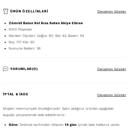
ÜRÜN ÖZELLIKLERI
Devamını Göster
Zümrüt Balon Kol Kısa Saten Abiye Elbise
%100 Polyester
Manken Ölçüleri: Göğüs: 80, Bel: 63, Basen: 94
Boy: 170 Kilo: 60
Numune Bedeni: 38
YORUMLAR
(0)
Devamını Göster
İPTAL & İADE
Devamını Göster
Müşteri memnuniyeti önceliğimizdir. Satın aldığınız ürünleri aşağıdaki
koşullar çerçevesinde iade edebilirsiniz:
Süre:
Teslimat tarihinden itibaren
14 gün
içinde iade hakkınız vardır.