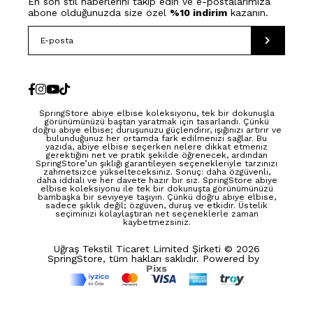
En son stil haberlerini takip edin ve e-postalarımıza
abone olduğunuzda size özel
%10 indirim
kazanın.
SpringStore abiye elbise koleksiyonu, tek bir dokunuşla
görünümünüzü baştan yaratmak için tasarlandı. Çünkü
doğru abiye elbise; duruşunuzu güçlendirir, ışığınızı artırır ve
bulunduğunuz her ortamda fark edilmenizi sağlar. Bu
yazıda, abiye elbise seçerken nelere dikkat etmeniz
gerektiğini net ve pratik şekilde öğrenecek, ardından
SpringStore’un şıklığı garantileyen seçenekleriyle tarzınızı
zahmetsizce yükselteceksiniz. Sonuç: daha özgüvenli,
daha iddialı ve her davete hazır bir siz. SpringStore abiye
elbise koleksiyonu ile tek bir dokunuşta görünümünüzü
bambaşka bir seviyeye taşıyın. Çünkü doğru abiye elbise,
sadece şıklık değil; özgüven, duruş ve etkidir. Üstelik
seçiminizi kolaylaştıran net seçeneklerle zaman
kaybetmezsiniz.
Uğraş Tekstil Ticaret Limited Şirketi © 2026
SpringStore, tüm hakları saklıdır. Powered by
Pixs