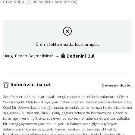
STOK KODU
(P-0000018411-SİYAHSYH36)
Ürün stoklarımızda kalmamıştır.
–
🤖
Bedenini Bul
Hangi Beden Seçmeliyim?
ÜRÜN ÖZELLIKLERI
Devamını Göster
Zarafetin en asil hali olan siyah rengi, modern bir silüetle buluşturan Siyah
Yakası Çiçekli Midi Boy Abiye, gardırobunuzun en nadide parçası olmaya aday.
Özel bir geceye davetli olduğunuzda, aynadaki yansımanıza hayran kalmanızı
sağlayacak bu tasarım, klasik şıklığı çağdaş detaylarla harmanlıyor. Gecenin
karanlığını kendi ışıltısıyla süsleyen bu elbise, her adımda etrafınıza sofistike
bir enerji yaymanıza yardımcı oluyor. İlk bakışta sadeliğiyle büyüleyen,
detaylara indikçe ise ustalığıyla hayran bırakan bu tasarım, stil sahibi
kadınların vazgeçilmez tercihi olmayı başarıyor. Teninizde hissedeceğiniz