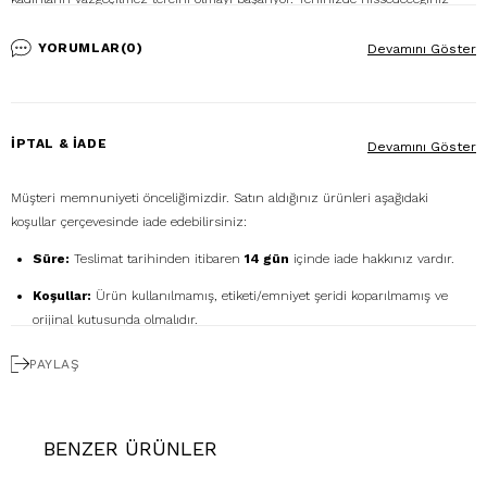
kumaş kalitesi ve göz alıcı formuyla, bu abiye sadece bir kıyafet değil, aynı
zamanda kendinize olan güveninizin bir yansımasıdır.
YORUMLAR
(0)
Devamını Göster
İPTAL & İADE
Devamını Göster
Müşteri memnuniyeti önceliğimizdir. Satın aldığınız ürünleri aşağıdaki
koşullar çerçevesinde iade edebilirsiniz:
Süre:
Teslimat tarihinden itibaren
14 gün
içinde iade hakkınız vardır.
Koşullar:
Ürün kullanılmamış, etiketi/emniyet şeridi koparılmamış ve
orijinal kutusunda olmalıdır.
Ücretsiz Gönderim:
İadenizi
DHL eCommerce
ile
PAYLAŞ
1362856
kodunu kullanarak ücretsiz gönderebilirsiniz. (Diğer kargo
firmalarıyla yapılan gönderimlerde ücret size aittir.)
Geri Ödeme:
İadeniz onaylandıktan sonra kredi kartı ödemeleri 7 iş
BENZER ÜRÜNLER
günü içinde, havale/kapıda ödeme iadeleri ise ortalama 5 iş günü