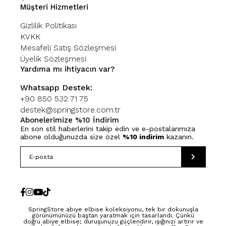
Müşteri Hizmetleri
Gizlilik Politikası
KVKK
Mesafeli Satış Sözleşmesi
Üyelik Sözleşmesi
Yardıma mı ihtiyacın var?
Whatsapp Destek:
+90 850 532 71 75
destek@springstore.com.tr
Abonelerimize %10 İndirim
En son stil haberlerini takip edin ve e-postalarımıza
abone olduğunuzda size özel
%10 indirim
kazanın.
SpringStore abiye elbise koleksiyonu, tek bir dokunuşla
görünümünüzü baştan yaratmak için tasarlandı. Çünkü
doğru abiye elbise; duruşunuzu güçlendirir, ışığınızı artırır ve