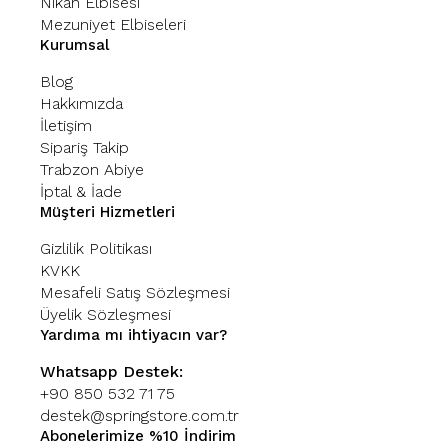
Nikah Elbisesi
Mezuniyet Elbiseleri
Kurumsal
Blog
Hakkımızda
İletişim
Sipariş Takip
Trabzon Abiye
İptal & İade
Müşteri Hizmetleri
Gizlilik Politikası
KVKK
Mesafeli Satış Sözleşmesi
Üyelik Sözleşmesi
Yardıma mı ihtiyacın var?
Whatsapp Destek:
+90 850 532 71 75
destek@springstore.com.tr
Abonelerimize %10 İndirim