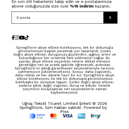
En son stil haberlerini takip edin ve e-postalarımıza
abone olduğunuzda size özel
%10 indirim
kazanın.
SpringStore abiye elbise koleksiyonu, tek bir dokunuşla
görünümünüzü baştan yaratmak için tasarlandı. Çünkü
doğru abiye elbise; duruşunuzu güçlendirir, ışığınızı artırır ve
bulunduğunuz her ortamda fark edilmenizi sağlar. Bu
yazıda, abiye elbise seçerken nelere dikkat etmeniz
gerektiğini net ve pratik şekilde öğrenecek, ardından
SpringStore’un şıklığı garantileyen seçenekleriyle tarzınızı
zahmetsizce yükselteceksiniz. Sonuç: daha özgüvenli,
daha iddialı ve her davete hazır bir siz. SpringStore abiye
elbise koleksiyonu ile tek bir dokunuşta görünümünüzü
bambaşka bir seviyeye taşıyın. Çünkü doğru abiye elbise,
sadece şıklık değil; özgüven, duruş ve etkidir. Üstelik
seçiminizi kolaylaştıran net seçeneklerle zaman
kaybetmezsiniz.
Uğraş Tekstil Ticaret Limited Şirketi © 2026
SpringStore, tüm hakları saklıdır. Powered by
Pixs