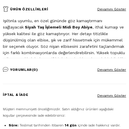
ÜRÜN ÖZELLIKLERI
Devamını Göster
Işıltınla uyumlu, en özel gününde göz kamaştırmanı
sağlayacak
Siyah Taş İşlemeli Midi Boy Abiye
, ithal kumaşı ve
yüksek kalitesi ile göz kamaştırıyor. Her detayı titizlikle
düşünülmüş olan elbise, şık ve zarif hissetmek için mükemmel
bir seçenek oluyor. Söz nişan elbisesini zarafetini taçlandırmak
için farklı kombinasyonlarda değerlendirebilirsin. Yüksek topuklu
stiletto ayakkabılarla, zarif bir kolye, inci küpeler, şık bir bileklik
veya işlemeli bel kemeri gibi aksesuarlarla, elbiseni
YORUMLAR
(0)
Devamını Göster
tamamlayabilirsin. Ayrıca clutch veya hafif bir omuz çantası ile
eşsiz şıklığını ön plana çıkarabilirsin. İstersen şifon, ipek veya
dantel gibi hafif kumaşlarla tasarlanan şallar veya eşarplarla,
söz nişan elbisene farklı bir dokunuş katabilir, stilinle günün
İPTAL & İADE
Devamını Göster
yıldızı olabilirsin.
Müşteri memnuniyeti önceliğimizdir. Satın aldığınız ürünleri aşağıdaki
koşullar çerçevesinde iade edebilirsiniz:
Süre:
Teslimat tarihinden itibaren
14 gün
içinde iade hakkınız vardır.