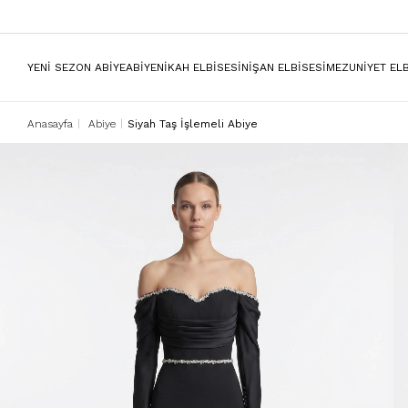
YENİ SEZON ABİYE
ABİYE
NİKAH ELBİSESİ
NİŞAN ELBİSESİ
MEZUNİYET ELB
Anasayfa
Abiye
Siyah Taş İşlemeli Abiye