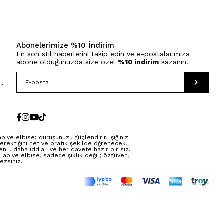
Abonelerimize %10 İndirim
En son stil haberlerini takip edin ve e-postalarımıza
abone olduğunuzda size özel
%10 indirim
kazanın.
r
ye elbise; duruşunuzu güçlendirir, ışığınızı
erektiğini net ve pratik şekilde öğrenecek,
li, daha iddialı ve her davete hazır bir siz.
abiye elbise, sadece şıklık değil; özgüven,
ezsiniz.