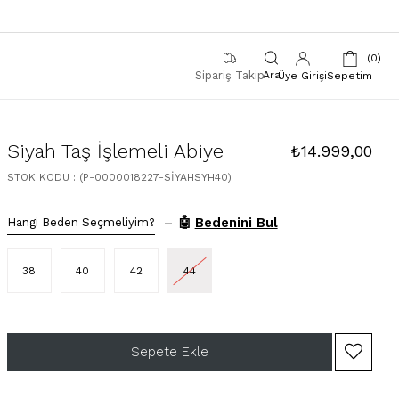
0
Sipariş Takip
Üye Girişi
Sepetim
Siyah Taş İşlemeli Abiye
₺14.999,00
STOK KODU
(P-0000018227-SİYAHSYH40)
–
🤖
Bedenini Bul
Hangi Beden Seçmeliyim?
38
40
42
44