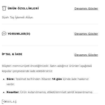
ÜRÜN ÖZELLIKLERI
Devamını Göster
Siyah Taş İşlemeli Abiye
YORUMLAR
(0)
Devamını Göster
İPTAL & İADE
Devamını Göster
Müşteri memnuniyeti önceliğimizdir. Satın aldığınız ürünleri aşağıdaki
koşullar çerçevesinde iade edebilirsiniz:
Süre:
Teslimat tarihinden itibaren
14 gün
içinde iade hakkınız
vardır.
Koşullar:
Ürün kullanılmamış, etiketi/emniyet şeridi koparılmamış
ve orijinal kutusunda olmalıdır.
PAYLAŞ