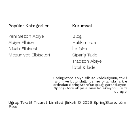
Popüler Kategoriler
Kurumsal
Yeni Sezon Abiye
Blog
Abiye Elbise
Hakkımızda
Nikah Elbisesi
İletişim
Mezuniyet Elbiseleri
Sipariş Takip
Trabzon Abiye
İptal & İade
SpringStore abiye elbise koleksiyonu, tek b
artırır ve bulunduğunuz her ortamda fark e
ardından SpringStore’un şıklığı garantileyen
SpringStore abiye elbise koleksiyonu ile t
duruş v
Uğraş Tekstil Ticaret Limited Şirketi © 2026 SpringStore, tüm
Pixs