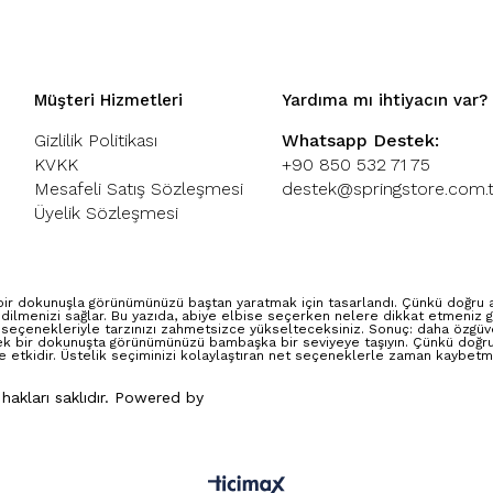
Müşteri Hizmetleri
Yardıma mı ihtiyacın var?
Gizlilik Politikası
Whatsapp Destek:
KVKK
+90 850 532 71 75
Mesafeli Satış Sözleşmesi
destek@springstore.com.t
Üyelik Sözleşmesi
ir dokunuşla görünümünüzü baştan yaratmak için tasarlandı. Çünkü doğru abi
dilmenizi sağlar. Bu yazıda, abiye elbise seçerken nelere dikkat etmeniz g
 seçenekleriyle tarzınızı zahmetsizce yükselteceksiniz. Sonuç: daha özgüven
ek bir dokunuşta görünümünüzü bambaşka bir seviyeye taşıyın. Çünkü doğru 
e etkidir. Üstelik seçiminizi kolaylaştıran net seçeneklerle zaman kaybetm
 hakları saklıdır. Powered by