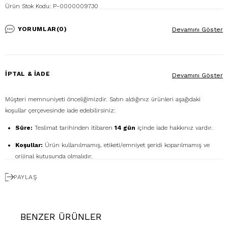
Ürün Stok Kodu: P-0000009730
Modelin Ölçüleri: Boy: 1.76, Kg: 57, Göğüs: 91, Bel: 64, Basen: 95
Numune Bedeni: 38
YORUMLAR
(0)
Devamını Göster
Ürün Boy Uzunluğu: 125cm
İPTAL & İADE
Devamını Göster
Müşteri memnuniyeti önceliğimizdir. Satın aldığınız ürünleri aşağıdaki
koşullar çerçevesinde iade edebilirsiniz:
Süre:
Teslimat tarihinden itibaren
14 gün
içinde iade hakkınız vardır.
Koşullar:
Ürün kullanılmamış, etiketi/emniyet şeridi koparılmamış ve
orijinal kutusunda olmalıdır.
Ücretsiz Gönderim:
İadenizi
DHL eCommerce
ile
PAYLAŞ
1362856
kodunu kullanarak ücretsiz gönderebilirsiniz. (Diğer kargo
firmalarıyla yapılan gönderimlerde ücret size aittir.)
Geri Ödeme:
İadeniz onaylandıktan sonra kredi kartı ödemeleri 7 iş
BENZER ÜRÜNLER
günü içinde, havale/kapıda ödeme iadeleri ise ortalama 5 iş günü