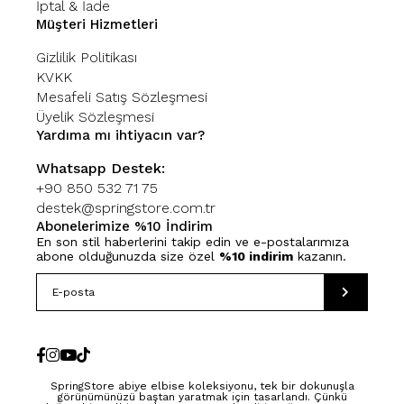
İptal & İade
Müşteri Hizmetleri
Gizlilik Politikası
KVKK
Mesafeli Satış Sözleşmesi
Üyelik Sözleşmesi
Yardıma mı ihtiyacın var?
Whatsapp Destek:
+90 850 532 71 75
destek@springstore.com.tr
Abonelerimize %10 İndirim
En son stil haberlerini takip edin ve e-postalarımıza
abone olduğunuzda size özel
%10 indirim
kazanın.
SpringStore abiye elbise koleksiyonu, tek bir dokunuşla
görünümünüzü baştan yaratmak için tasarlandı. Çünkü