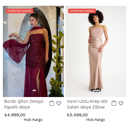
içinde yapılır. Kargo ve kapıda ödeme hizmet bedelleri iade
edilmemektedir.
ÜCRETSIZ KARGO
ÜCRETSIZ KARGO
Hatalı Ürün:
Ürünün kusurlu olması durumunda, stoklarımızda varsa
yenisiyle değişim yapılır, yoksa kesintisiz ücret iadesi gerçekleştirilir.
İade Adresimiz:
Kemerkaya Mah. Halkevi Cad. No 11 SpringStore - Ortahisar
/ Trabzon
Whatsapp Çağrı Merkezi:
085053217175
Bordo Şifon Detaylı
Vizon Üstü Krep Altı
Payetli Abiye
Saten Abiye Elbise
₺4.999,00
₺5.499,00
Hızlı Kargo
Hızlı Kargo