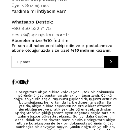
Üyelik Sözleşmesi
Yardıma mı ihtiyacın var?
Whatsapp Destek:
+90 850 532 71 75
destek@springstore.com.tr
Abonelerimize %10 İndirim
En son stil haberlerini takip edin ve e-postalarımıza
abone olduğunuzda size özel
%10 indirim
kazanın.
SpringStore abiye elbise koleksiyonu, tek bir dokunuşla
görünümünüzü baştan yaratmak için tasarlandı. Çünkü
doğru abiye elbise; duruşunuzu güçlendirir, ışığınızı artırır ve
bulunduğunuz her ortamda fark edilmenizi sağlar. Bu
yazıda, abiye elbise seçerken nelere dikkat etmeniz
gerektiğini net ve pratik şekilde öğrenecek, ardından
SpringStore’un şıklığı garantileyen seçenekleriyle tarzınızı
zahmetsizce yükselteceksiniz. Sonuç: daha özgüvenli,
daha iddialı ve her davete hazır bir siz. SpringStore abiye
elbise koleksiyonu ile tek bir dokunuşta görünümünüzü
bambaşka bir seviyeye taşıyın. Çünkü doğru abiye elbise,