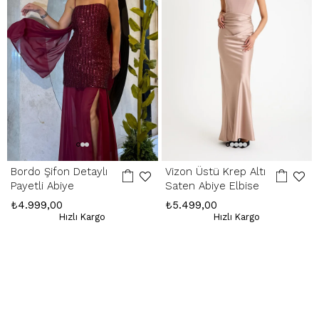
İade Adresimiz:
Kemerkaya Mah. Halkevi Cad. No 11 SpringStore - Ortahisar
/ Trabzon
Whatsapp Çağrı Merkezi:
085053217175
Bordo Şifon Detaylı
Vizon Üstü Krep Altı
Payetli Abiye
Saten Abiye Elbise
₺4.999,00
₺5.499,00
Hızlı Kargo
Hızlı Kargo