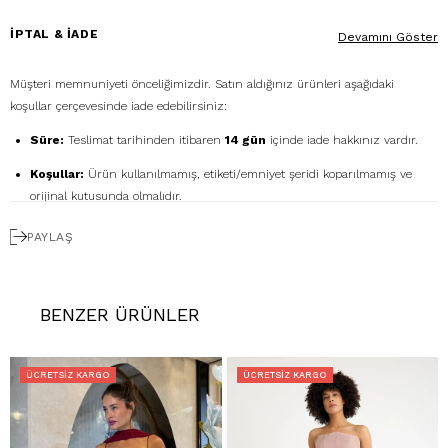
İPTAL & İADE
Devamını Göster
Müşteri memnuniyeti önceliğimizdir. Satın aldığınız ürünleri aşağıdaki
koşullar çerçevesinde iade edebilirsiniz:
Süre:
Teslimat tarihinden itibaren
14 gün
içinde iade hakkınız vardır.
Koşullar:
Ürün kullanılmamış, etiketi/emniyet şeridi koparılmamış ve
orijinal kutusunda olmalıdır.
Ücretsiz Gönderim:
İadenizi
DHL eCommerce
ile
PAYLAŞ
1362856
kodunu kullanarak ücretsiz gönderebilirsiniz. (Diğer kargo
firmalarıyla yapılan gönderimlerde ücret size aittir.)
Geri Ödeme:
İadeniz onaylandıktan sonra kredi kartı ödemeleri 7 iş
BENZER ÜRÜNLER
günü içinde, havale/kapıda ödeme iadeleri ise ortalama 5 iş günü
içinde yapılır. Kargo ve kapıda ödeme hizmet bedelleri iade
edilmemektedir.
ÜCRETSIZ KARGO
ÜCRETSIZ KARGO
Hatalı Ürün:
Ürünün kusurlu olması durumunda, stoklarımızda varsa
yenisiyle değişim yapılır, yoksa kesintisiz ücret iadesi gerçekleştirilir.