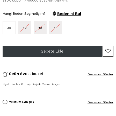
STOK KODU
(P-0000019092-SİYAHSYH44)
–
🤖
Bedenini Bul
Hangi Beden Seçmeliyim?
38
40
42
44
ÜRÜN ÖZELLIKLERI
Devamını Göster
Siyah Parlak Kumaş Düşük Omuz Abiye
YORUMLAR
(0)
Devamını Göster