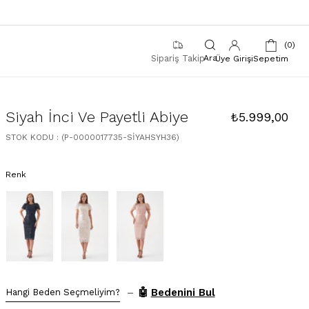
0
Sipariş Takip
Üye Girişi
Sepetim
Siyah İnci Ve Payetli Abiye
₺5.999,00
STOK KODU
(P-0000017735-SİYAHSYH36)
Renk
–
🤖
Bedenini Bul
Hangi Beden Seçmeliyim?