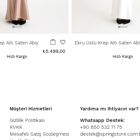
ep Altı Saten Abiye
Ekru Üstü Krep Altı Saten Ab
Elbise
₺5.499,00
Hızlı Kargo
Hızlı Kargo
Müşteri Hizmetleri
Yardıma mı ihtiyacın var?
Gizlilik Politikası
Whatsapp Destek:
KVKK
+90 850 532 71 75
Mesafeli Satış Sözleşmesi
destek@springstore.com.t