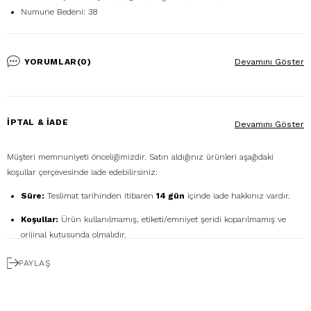
Numune Bedeni: 38
YORUMLAR
(0)
Devamını Göster
İPTAL & İADE
Devamını Göster
Müşteri memnuniyeti önceliğimizdir. Satın aldığınız ürünleri aşağıdaki
koşullar çerçevesinde iade edebilirsiniz:
Süre:
Teslimat tarihinden itibaren
14 gün
içinde iade hakkınız vardır.
Koşullar:
Ürün kullanılmamış, etiketi/emniyet şeridi koparılmamış ve
orijinal kutusunda olmalıdır.
Ücretsiz Gönderim:
İadenizi
DHL eCommerce
ile
PAYLAŞ
1362856
kodunu kullanarak ücretsiz gönderebilirsiniz. (Diğer kargo
firmalarıyla yapılan gönderimlerde ücret size aittir.)