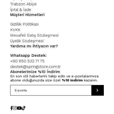
Trabzon Abiye
İptal & İade
Müşteri Hizmetleri
Gizlilik Politikası
KVKK
Mesafeli Satış Sözleşmesi
Üyelik Sözleşmesi
Yardıma mı ihtiyacın var?
Whatsapp Destek:
+90 850 532 71 75
destek@springstore.com.tr
Abonelerimize %10 İndirim
En son stil haberlerini takip edin ve e-postalarımıza
abone olduğunuzda size özel
%10 indirim
kazanın.