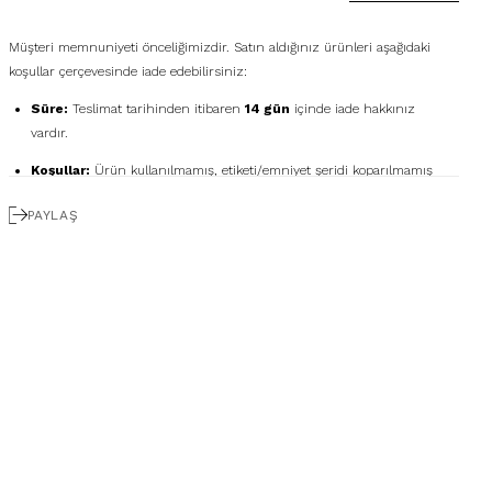
Müşteri memnuniyeti önceliğimizdir. Satın aldığınız ürünleri aşağıdaki
koşullar çerçevesinde iade edebilirsiniz:
Süre:
Teslimat tarihinden itibaren
14 gün
içinde iade hakkınız
vardır.
Koşullar:
Ürün kullanılmamış, etiketi/emniyet şeridi koparılmamış
ve orijinal kutusunda olmalıdır.
PAYLAŞ
Ücretsiz Gönderim:
İadenizi
DHL eCommerce
ile
1362856
kodunu kullanarak ücretsiz gönderebilirsiniz. (Diğer
kargo firmalarıyla yapılan gönderimlerde ücret size aittir.)
Geri Ödeme:
İadeniz onaylandıktan sonra kredi kartı ödemeleri 7
iş günü içinde, havale/kapıda ödeme iadeleri ise ortalama 5 iş günü
içinde yapılır. Kargo ve kapıda ödeme hizmet bedelleri iade
edilmemektedir.
Hatalı Ürün:
Ürünün kusurlu olması durumunda, stoklarımızda
varsa yenisiyle değişim yapılır, yoksa kesintisiz ücret iadesi
gerçekleştirilir.