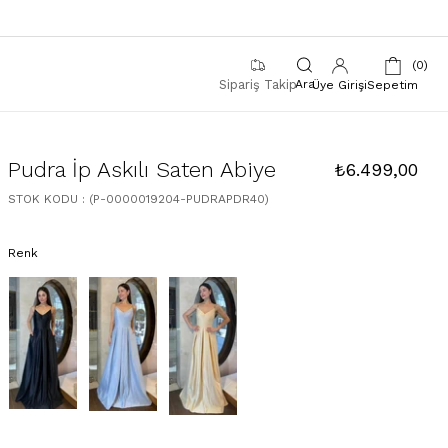
0
Sipariş Takip
Üye Girişi
Sepetim
Pudra İp Askılı Saten Abiye
₺6.499,00
STOK KODU
(P-0000019204-PUDRAPDR40)
Renk