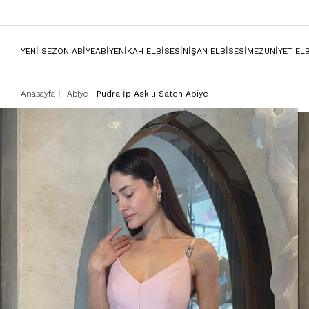
YENİ SEZON ABİYE
ABİYE
NİKAH ELBİSESİ
NİŞAN ELBİSESİ
MEZUNİYET ELB
Anasayfa
Abiye
Pudra İp Askılı Saten Abiye