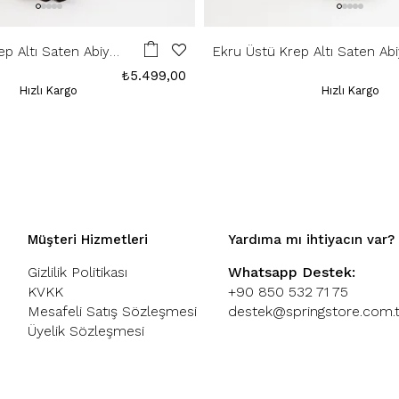
ep Altı Saten Abiye
Ekru Üstü Krep Altı Saten Ab
Elbise
₺5.499,00
Hızlı Kargo
Hızlı Kargo
Müşteri Hizmetleri
Yardıma mı ihtiyacın var?
Gizlilik Politikası
Whatsapp Destek:
KVKK
+90 850 532 71 75
Mesafeli Satış Sözleşmesi
destek@springstore.com.t
Üyelik Sözleşmesi