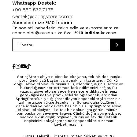
Whatsapp Destek:
+90 850 532 71 75
destek@springstore.com.tr
Abonelerimize %10 İndirim
En son stil haberlerini takip edin ve e-postalarımıza
abone olduğunuzda size özel
%10 indirim
kazanın.
SpringStore abiye elbise koleksiyonu, tek bir dokunuşla
görünümünüzü baştan yaratmak için tasarlandı. Çünkü
doğru abiye elbise; duruşunuzu güçlendirir, ışığınızı artırır ve
bulunduğunuz her ortamda fark edilmenizi sağlar. Bu
yazıda, abiye elbise seçerken nelere dikkat etmeniz
gerektiğini net ve pratik şekilde öğrenecek, ardından
SpringStore’un şıklığı garantileyen seçenekleriyle tarzınızı
zahmetsizce yükselteceksiniz. Sonuç: daha özgüvenli,
daha iddialı ve her davete hazır bir siz. SpringStore abiye
elbise koleksiyonu ile tek bir dokunuşta görünümünüzü
bambaşka bir seviyeye taşıyın. Çünkü doğru abiye elbise,
sadece şıklık değil; özgüven, duruş ve etkidir. Üstelik
seçiminizi kolaylaştıran net seçeneklerle zaman
kaybetmezsiniz.
Uğraş Tekstil Ticaret Limited Şirketi © 2026