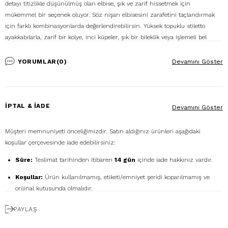
detayı titizlikle düşünülmüş olan elbise, şık ve zarif hissetmek için
mükemmel bir seçenek oluyor. Söz nişan elbisesini zarafetini taçlandırmak
için farklı kombinasyonlarda değerlendirebilirsin. Yüksek topuklu stiletto
ayakkabılarla, zarif bir kolye, inci küpeler, şık bir bileklik veya işlemeli bel
kemeri gibi aksesuarlarla, elbiseni tamamlayabilirsin. Ayrıca clutch veya hafif
bir omuz çantası ile eşsiz şıklığını ön plana çıkarabilirsin. İstersen şifon, ipek
YORUMLAR
(0)
Devamını Göster
veya dantel gibi hafif kumaşlarla tasarlanan şallar veya eşarplarla, söz nişan
elbisene farklı bir dokunuş katabilir, stilinle günün yıldızı olabilirsin.
%100 Polyester
İPTAL & İADE
Devamını Göster
Ürün Stok Kodu: P-0000011272
Modelin Ölçüleri: Boy: 1.76, Kg: 57, Göğüs: 91, Bel: 64, Basen: 95
Müşteri memnuniyeti önceliğimizdir. Satın aldığınız ürünleri aşağıdaki
Numune Bedeni: 38
koşullar çerçevesinde iade edebilirsiniz:
Süre:
Teslimat tarihinden itibaren
14 gün
içinde iade hakkınız vardır.
Koşullar:
Ürün kullanılmamış, etiketi/emniyet şeridi koparılmamış ve
orijinal kutusunda olmalıdır.
Ücretsiz Gönderim:
İadenizi
DHL eCommerce
ile
PAYLAŞ
1362856
kodunu kullanarak ücretsiz gönderebilirsiniz. (Diğer kargo