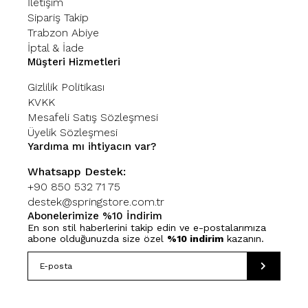
İletişim
Sipariş Takip
Trabzon Abiye
İptal & İade
Müşteri Hizmetleri
Gizlilik Politikası
KVKK
Mesafeli Satış Sözleşmesi
Üyelik Sözleşmesi
Yardıma mı ihtiyacın var?
Whatsapp Destek:
+90 850 532 71 75
destek@springstore.com.tr
Abonelerimize %10 İndirim
En son stil haberlerini takip edin ve e-postalarımıza
abone olduğunuzda size özel
%10 indirim
kazanın.