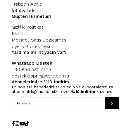
Trabzon Abiye
İptal & İade
Müşteri Hizmetleri
Gizlilik Politikası
KVKK
Mesafeli Satış Sözleşmesi
Üyelik Sözleşmesi
Yardıma mı ihtiyacın var?
Whatsapp Destek:
+90 850 532 71 75
destek@springstore.com.tr
Abonelerimize %10 İndirim
En son stil haberlerini takip edin ve e-postalarımıza
abone olduğunuzda size özel
%10 indirim
kazanın.