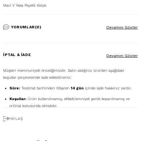
Mavi V Yaka Payetli Abiye
YORUMLAR
(0)
Devamını Göster
İPTAL & İADE
Devamını Göster
Müşteri memnuniyeti önceliğimizdir. Satın aldığınız ürünleri aşağıdaki
koşullar çerçevesinde iade edebilirsiniz:
Süre:
Teslimat tarihinden itibaren
14 gün
içinde iade hakkınız vardır.
Koşullar:
Ürün kullanılmamış, etiketi/emniyet şeridi koparılmamış ve
orijinal kutusunda olmalıdır.
Ücretsiz Gönderim:
İadenizi
DHL eCommerce
ile
PAYLAŞ
1362856
kodunu kullanarak ücretsiz gönderebilirsiniz. (Diğer kargo
firmalarıyla yapılan gönderimlerde ücret size aittir.)
Geri Ödeme:
İadeniz onaylandıktan sonra kredi kartı ödemeleri 7 iş