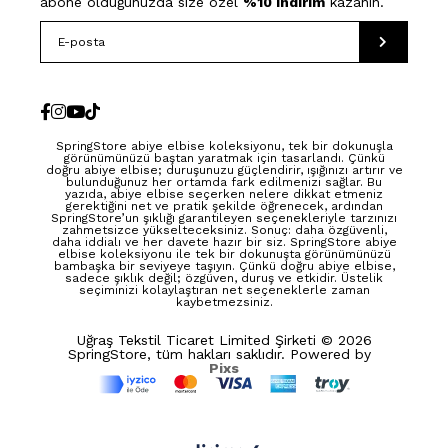
abone olduğunuzda size özel
%10 indirim
kazanın.
SpringStore abiye elbise koleksiyonu, tek bir dokunuşla
görünümünüzü baştan yaratmak için tasarlandı. Çünkü
doğru abiye elbise; duruşunuzu güçlendirir, ışığınızı artırır ve
bulunduğunuz her ortamda fark edilmenizi sağlar. Bu
yazıda, abiye elbise seçerken nelere dikkat etmeniz
gerektiğini net ve pratik şekilde öğrenecek, ardından
SpringStore’un şıklığı garantileyen seçenekleriyle tarzınızı
zahmetsizce yükselteceksiniz. Sonuç: daha özgüvenli,
daha iddialı ve her davete hazır bir siz. SpringStore abiye
elbise koleksiyonu ile tek bir dokunuşta görünümünüzü
bambaşka bir seviyeye taşıyın. Çünkü doğru abiye elbise,
sadece şıklık değil; özgüven, duruş ve etkidir. Üstelik
seçiminizi kolaylaştıran net seçeneklerle zaman
kaybetmezsiniz.
Uğraş Tekstil Ticaret Limited Şirketi © 2026
SpringStore, tüm hakları saklıdır. Powered by
Pixs