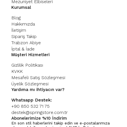
Mezuniyet Elbiseleri
Kurumsal
Blog
Hakkımızda
İletişim
Sipariş Takip
Trabzon Abiye
İptal & İade
Müşteri Hizmetleri
Gizlilik Politikası
KVKK
Mesafeli Satış Sözleşmesi
Üyelik Sözleşmesi
Yardıma mı ihtiyacın var?
Whatsapp Destek:
+90 850 532 71 75
destek@springstore.com.tr
Abonelerimize %10 İndirim
En son stil haberlerini takip edin ve e-postalarımıza