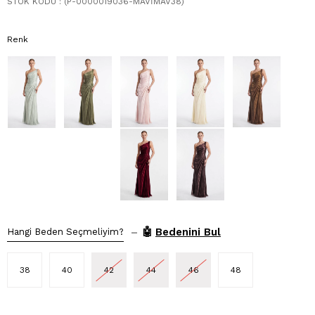
STOK KODU
(P-0000019036-MAVİMAV38)
Renk
–
🤖
Bedenini Bul
Hangi Beden Seçmeliyim?
38
40
42
44
46
48