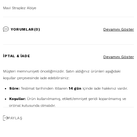
Mavi Straplez Abiye
YORUMLAR
(0)
Devamını Göster
İPTAL & İADE
Devamını Göster
Müşteri memnuniyeti önceliğimizdir. Satın aldığınız ürünleri aşağıdaki
koşullar çerçevesinde iade edebilirsiniz:
Süre:
Teslimat tarihinden itibaren
14 gün
içinde iade hakkınız vardır.
Koşullar:
Ürün kullanılmamış, etiketi/emniyet şeridi koparılmamış ve
orijinal kutusunda olmalıdır.
Ücretsiz Gönderim:
İadenizi
DHL eCommerce
ile
PAYLAŞ
1362856
kodunu kullanarak ücretsiz gönderebilirsiniz. (Diğer kargo
firmalarıyla yapılan gönderimlerde ücret size aittir.)