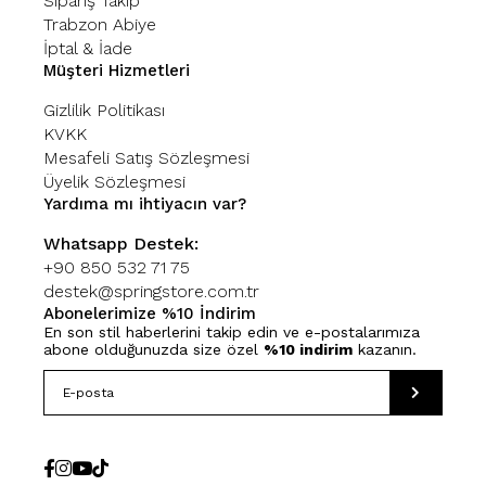
Sipariş Takip
Trabzon Abiye
İptal & İade
Müşteri Hizmetleri
Gizlilik Politikası
KVKK
Mesafeli Satış Sözleşmesi
Üyelik Sözleşmesi
Yardıma mı ihtiyacın var?
Whatsapp Destek:
+90 850 532 71 75
destek@springstore.com.tr
Abonelerimize %10 İndirim
En son stil haberlerini takip edin ve e-postalarımıza
abone olduğunuzda size özel
%10 indirim
kazanın.