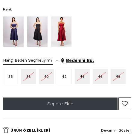
Renk
–
🤖
Bedenini Bul
Hangi Beden Seçmeliyim?
36
38
40
42
44
46
48
ÜRÜN ÖZELLIKLERI
Devamını Göster