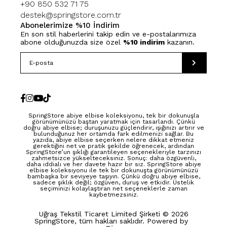
+90 850 532 71 75
destek@springstore.com.tr
Abonelerimize %10 İndirim
En son stil haberlerini takip edin ve e-postalarımıza
abone olduğunuzda size özel
%10 indirim
kazanın.
SpringStore abiye elbise koleksiyonu, tek bir dokunuşla
görünümünüzü baştan yaratmak için tasarlandı. Çünkü
doğru abiye elbise; duruşunuzu güçlendirir, ışığınızı artırır ve
bulunduğunuz her ortamda fark edilmenizi sağlar. Bu
yazıda, abiye elbise seçerken nelere dikkat etmeniz
gerektiğini net ve pratik şekilde öğrenecek, ardından
SpringStore’un şıklığı garantileyen seçenekleriyle tarzınızı
zahmetsizce yükselteceksiniz. Sonuç: daha özgüvenli,
daha iddialı ve her davete hazır bir siz. SpringStore abiye
elbise koleksiyonu ile tek bir dokunuşta görünümünüzü
bambaşka bir seviyeye taşıyın. Çünkü doğru abiye elbise,
sadece şıklık değil; özgüven, duruş ve etkidir. Üstelik
seçiminizi kolaylaştıran net seçeneklerle zaman
kaybetmezsiniz.
Uğraş Tekstil Ticaret Limited Şirketi © 2026
SpringStore, tüm hakları saklıdır. Powered by