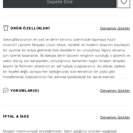
ÜRÜN ÖZELLIKLERI
Devamını Göster
Gece gökyüzünün en asil ve derin tonunu üzerinizde taşımaya hazır
mısınız? Lacivert Straplez Uzun Abiye, zarafeti ve modern tasarımı büyüleyici
bir uyumla bir araya getirerek özel davetlerin en unutulmaz figürü olmanız
için özenle tasarlandı. İlk bakışta derin lacivert renginin sunduğu o gizemli ve
vakur duruş sizi karşılarken, omuzlarınızı tamamen özgür bırakan straplez
kesimi ile feminen silüetinizi en saf haliyle vurgularsınız. Bu elbise, sadece
bir kıyafet değil, aynaya her baktığınızda size kendinizi bir yıldız gibi
hissettirecek, özgüveninizi her adımda tazeleyecek bir sanat eseridir.
Kumaşın teninizdeki yumuşak ve ipeksi dokunuşu, gecenin serinliğinde size
eşlik ederken, her hareketinizde çevrenize yayılan asalet, sizi tüm bakışların
YORUMLAR
(0)
Devamını Göster
odak noktası haline getirecektir. Tasarımın teknik detaylarına ve kullanıcıya
sunduğu avantajlara indiğimizde, vücut hatlarını kusursuz bir uyumla saran
vurgulu kesimi ön plana çıkar. Göğüs formunu estetik bir şekilde destekleyen
yapısal tasarımı sayesinde gece boyunca konforunuzdan asla ödün
vermeden, güvenle ve özgürce dans edebilirsiniz. Elbisenin yere kadar
İPTAL & İADE
Devamını Göster
uzanan etkileyici etek boyu, adeta bir kuğu gibi süzülmenizi sağlayan
dökümlü bir yapıya sahiptir. Seçilen birinci sınıf kaliteli kumaş, ortamdaki
ışıkları zarifçe yansıtarak görünümünüze lüks bir derinlik katar. Her adım
Müşteri memnuniyeti önceliğimizdir. Satın aldığınız ürünleri aşağıdaki