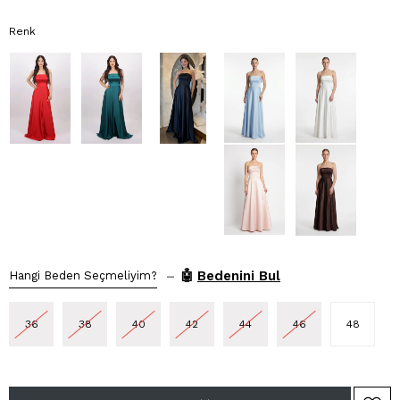
Renk
–
🤖
Bedenini Bul
Hangi Beden Seçmeliyim?
36
38
40
42
44
46
48