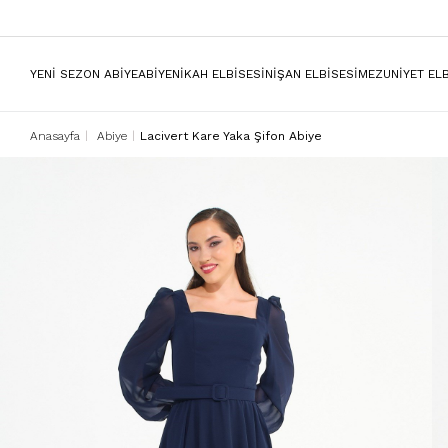
YENİ SEZON ABİYE
ABİYE
NİKAH ELBİSESİ
NİŞAN ELBİSESİ
MEZUNİYET ELB
Anasayfa
Abiye
Lacivert Kare Yaka Şifon Abiye