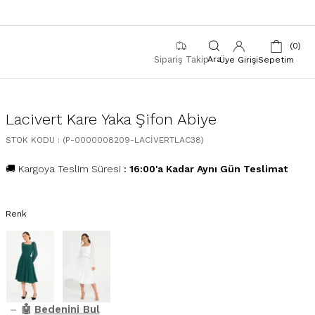
0
Sipariş Takip
Üye Girişi
Sepetim
Lacivert Kare Yaka Şifon Abiye
STOK KODU
(P-0000008209-LACİVERTLAC38)
🚚 Kargoya Teslim Süresi
:
16:00'a Kadar Aynı Gün Teslimat
Renk
–
🤖
Bedenini Bul