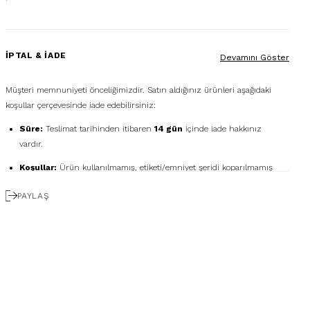
İPTAL & İADE
Devamını Göster
Müşteri memnuniyeti önceliğimizdir. Satın aldığınız ürünleri aşağıdaki
koşullar çerçevesinde iade edebilirsiniz:
Süre:
Teslimat tarihinden itibaren
14 gün
içinde iade hakkınız
vardır.
Koşullar:
Ürün kullanılmamış, etiketi/emniyet şeridi koparılmamış
ve orijinal kutusunda olmalıdır.
PAYLAŞ
Ücretsiz Gönderim:
İadenizi
DHL eCommerce
ile
1362856
kodunu kullanarak ücretsiz gönderebilirsiniz. (Diğer
kargo firmalarıyla yapılan gönderimlerde ücret size aittir.)
Geri Ödeme:
İadeniz onaylandıktan sonra kredi kartı ödemeleri 7
iş günü içinde, havale/kapıda ödeme iadeleri ise ortalama 5 iş günü
içinde yapılır. Kargo ve kapıda ödeme hizmet bedelleri iade
edilmemektedir.