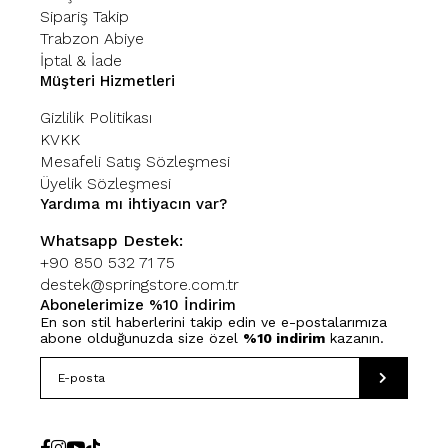
Sipariş Takip
Trabzon Abiye
İptal & İade
Müşteri Hizmetleri
Gizlilik Politikası
KVKK
Mesafeli Satış Sözleşmesi
Üyelik Sözleşmesi
Yardıma mı ihtiyacın var?
Whatsapp Destek:
+90 850 532 71 75
destek@springstore.com.tr
Abonelerimize %10 İndirim
En son stil haberlerini takip edin ve e-postalarımıza
abone olduğunuzda size özel
%10 indirim
kazanın.