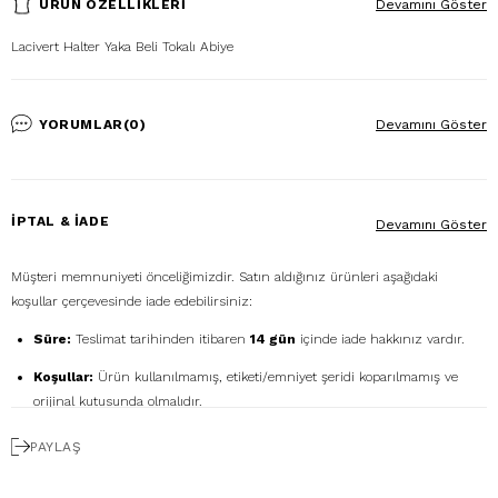
ÜRÜN ÖZELLIKLERI
Devamını Göster
Lacivert Halter Yaka Beli Tokalı Abiye
YORUMLAR
(0)
Devamını Göster
İPTAL & İADE
Devamını Göster
Müşteri memnuniyeti önceliğimizdir. Satın aldığınız ürünleri aşağıdaki
koşullar çerçevesinde iade edebilirsiniz:
Süre:
Teslimat tarihinden itibaren
14 gün
içinde iade hakkınız vardır.
Koşullar:
Ürün kullanılmamış, etiketi/emniyet şeridi koparılmamış ve
orijinal kutusunda olmalıdır.
Ücretsiz Gönderim:
İadenizi
DHL eCommerce
ile
PAYLAŞ
1362856
kodunu kullanarak ücretsiz gönderebilirsiniz. (Diğer kargo
firmalarıyla yapılan gönderimlerde ücret size aittir.)