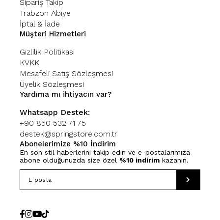
Sipariş Takip
Trabzon Abiye
İptal & İade
Müşteri Hizmetleri
Gizlilik Politikası
KVKK
Mesafeli Satış Sözleşmesi
Üyelik Sözleşmesi
Yardıma mı ihtiyacın var?
Whatsapp Destek:
+90 850 532 71 75
destek@springstore.com.tr
Abonelerimize %10 İndirim
En son stil haberlerini takip edin ve e-postalarımıza
abone olduğunuzda size özel
%10 indirim
kazanın.