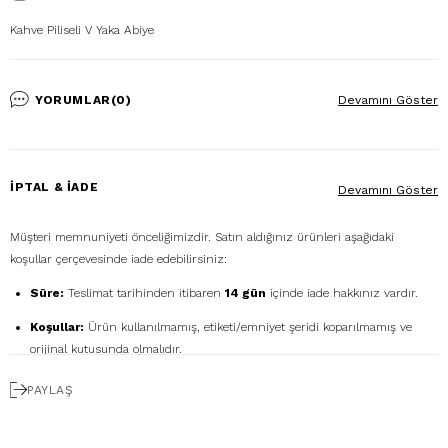
Kahve Piliseli V Yaka Abiye
YORUMLAR
(0)
Devamını Göster
İPTAL & İADE
Devamını Göster
Müşteri memnuniyeti önceliğimizdir. Satın aldığınız ürünleri aşağıdaki
koşullar çerçevesinde iade edebilirsiniz:
Süre:
Teslimat tarihinden itibaren
14 gün
içinde iade hakkınız vardır.
Koşullar:
Ürün kullanılmamış, etiketi/emniyet şeridi koparılmamış ve
orijinal kutusunda olmalıdır.
Ücretsiz Gönderim:
İadenizi
DHL eCommerce
ile
PAYLAŞ
1362856
kodunu kullanarak ücretsiz gönderebilirsiniz. (Diğer kargo
firmalarıyla yapılan gönderimlerde ücret size aittir.)