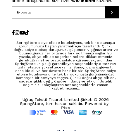
abone olduğunuzda size özel
%10 indirim
kazanın.
SpringStore abiye elbise koleksiyonu, tek bir dokunuşla
görünümünüzü baştan yaratmak için tasarlandı. Çünkü
doğru abiye elbise; duruşunuzu güçlendirir, ışığınızı artırır ve
bulunduğunuz her ortamda fark edilmenizi sağlar. Bu
yazıda, abiye elbise seçerken nelere dikkat etmeniz
gerektiğini net ve pratik şekilde öğrenecek, ardından
SpringStore’un şıklığı garantileyen seçenekleriyle tarzınızı
zahmetsizce yükselteceksiniz. Sonuç: daha özgüvenli,
daha iddialı ve her davete hazır bir siz. SpringStore abiye
elbise koleksiyonu ile tek bir dokunuşta görünümünüzü
bambaşka bir seviyeye taşıyın. Çünkü doğru abiye elbise,
sadece şıklık değil; özgüven, duruş ve etkidir. Üstelik
seçiminizi kolaylaştıran net seçeneklerle zaman
kaybetmezsiniz.
Uğraş Tekstil Ticaret Limited Şirketi © 2026
SpringStore, tüm hakları saklıdır. Powered by
Pixs