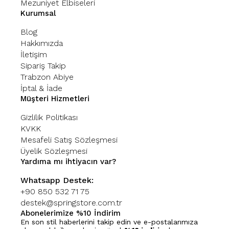
Mezuniyet Elbiseleri
Kurumsal
Blog
Hakkımızda
İletişim
Sipariş Takip
Trabzon Abiye
İptal & İade
Müşteri Hizmetleri
Gizlilik Politikası
KVKK
Mesafeli Satış Sözleşmesi
Üyelik Sözleşmesi
Yardıma mı ihtiyacın var?
Whatsapp Destek:
+90 850 532 71 75
destek@springstore.com.tr
Abonelerimize %10 İndirim
En son stil haberlerini takip edin ve e-postalarımıza