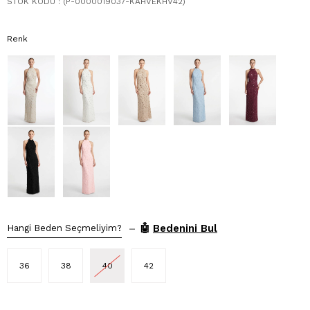
STOK KODU
(P-0000019037-KAHVEKHV42)
Renk
–
🤖
Bedenini Bul
Hangi Beden Seçmeliyim?
36
38
40
42