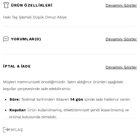
ÜRÜN ÖZELLIKLERI
Devamını Göster
Haki Taş İşlemeli Düşük Omuz Abiye
YORUMLAR
(0)
Devamını Göster
İPTAL & İADE
Devamını Göster
Müşteri memnuniyeti önceliğimizdir. Satın aldığınız ürünleri aşağıdaki
koşullar çerçevesinde iade edebilirsiniz:
Süre:
Teslimat tarihinden itibaren
14 gün
içinde iade hakkınız vardır.
Koşullar:
Ürün kullanılmamış, etiketi/emniyet şeridi koparılmamış ve
orijinal kutusunda olmalıdır.
Ücretsiz Gönderim:
İadenizi
DHL eCommerce
ile
PAYLAŞ
1362856
kodunu kullanarak ücretsiz gönderebilirsiniz. (Diğer kargo