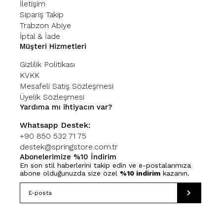
İletişim
Sipariş Takip
Trabzon Abiye
İptal & İade
Müşteri Hizmetleri
Gizlilik Politikası
KVKK
Mesafeli Satış Sözleşmesi
Üyelik Sözleşmesi
Yardıma mı ihtiyacın var?
Whatsapp Destek:
+90 850 532 71 75
destek@springstore.com.tr
Abonelerimize %10 İndirim
En son stil haberlerini takip edin ve e-postalarımıza
abone olduğunuzda size özel
%10 indirim
kazanın.