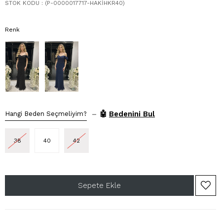
STOK KODU
(P-0000017717-HAKİHKR40)
Renk
–
🤖
Bedenini Bul
Hangi Beden Seçmeliyim?
38
40
42