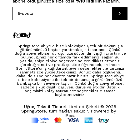
abone olduğunuzda size özel
%10 indirim
kazanın.
SpringStore abiye elbise koleksiyonu, tek bir dokunuşla
görünümünüzü baştan yaratmak için tasarlandı. Çünkü
doğru abiye elbise; duruşunuzu güçlendirir, ışığınızı artırır ve
bulunduğunuz her ortamda fark edilmenizi sağlar. Bu
yazıda, abiye elbise seçerken nelere dikkat etmeniz
gerektiğini net ve pratik şekilde öğrenecek, ardından
SpringStore’un şıklığı garantileyen seçenekleriyle tarzınızı
zahmetsizce yükselteceksiniz. Sonuç: daha özgüvenli,
daha iddialı ve her davete hazır bir siz. SpringStore abiye
elbise koleksiyonu ile tek bir dokunuşta görünümünüzü
bambaşka bir seviyeye taşıyın. Çünkü doğru abiye elbise,
sadece şıklık değil; özgüven, duruş ve etkidir. Üstelik
seçiminizi kolaylaştıran net seçeneklerle zaman
kaybetmezsiniz.
Uğraş Tekstil Ticaret Limited Şirketi © 2026
SpringStore, tüm hakları saklıdır. Powered by
Pixs