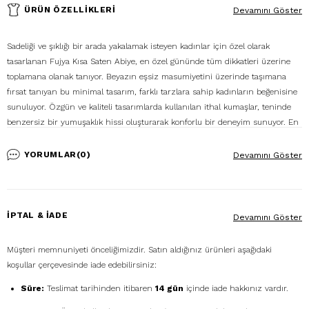
ÜRÜN ÖZELLIKLERI
Devamını Göster
Sadeliği ve şıklığı bir arada yakalamak isteyen kadınlar için özel olarak
tasarlanan Fujya Kısa Saten Abiye, en özel gününde tüm dikkatleri üzerine
toplamana olanak tanıyor. Beyazın eşsiz masumiyetini üzerinde taşımana
fırsat tanıyan bu minimal tasarım, farklı tarzlara sahip kadınların beğenisine
sunuluyor. Özgün ve kaliteli tasarımlarda kullanılan ithal kumaşlar, teninde
benzersiz bir yumuşaklık hissi oluşturarak konforlu bir deneyim sunuyor. En
özel gününü unutulmaz kılan Fujya Kısa Saten Abiye ile sen de hem rahatlığı
hem şıklığı bir arada yakalayabilirsin. Öz güvenini doruklara taşıyacak olan bu
YORUMLAR
(0)
Devamını Göster
eşsiz kıyafeti, beyaz veya gümüş renkli topuklu ayakkabıyla
kombinleyebilirsin. Tarzını en iyi şekilde ifade etmene yardımcı olan beyaz
nikah elbisesi ile bu özel gününde zarifliğinle ışıldayabilirsin.
İPTAL & İADE
Devamını Göster
%100 Saten
Ürün Stok Kodu: P-0000008210
Müşteri memnuniyeti önceliğimizdir. Satın aldığınız ürünleri aşağıdaki
Modelin Ölçüleri: Boy: 1.73, Kg: 55, Göğüs: 89, Bel: 64, Basen: 93
koşullar çerçevesinde iade edebilirsiniz:
Numune Bedeni: 38
Süre:
Teslimat tarihinden itibaren
14 gün
içinde iade hakkınız vardır.