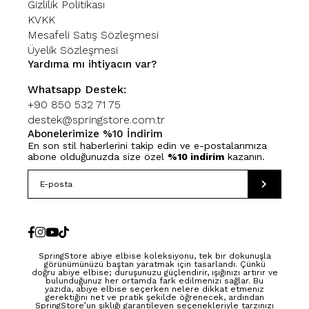
Gizlilik Politikası
KVKK
Mesafeli Satış Sözleşmesi
Üyelik Sözleşmesi
Yardıma mı ihtiyacın var?
Whatsapp Destek:
+90 850 532 71 75
destek@springstore.com.tr
Abonelerimize %10 İndirim
En son stil haberlerini takip edin ve e-postalarımıza
abone olduğunuzda size özel
%10 indirim
kazanın.
SpringStore abiye elbise koleksiyonu, tek bir dokunuşla
görünümünüzü baştan yaratmak için tasarlandı. Çünkü
doğru abiye elbise; duruşunuzu güçlendirir, ışığınızı artırır ve
bulunduğunuz her ortamda fark edilmenizi sağlar. Bu
yazıda, abiye elbise seçerken nelere dikkat etmeniz
gerektiğini net ve pratik şekilde öğrenecek, ardından
SpringStore’un şıklığı garantileyen seçenekleriyle tarzınızı