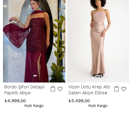
Hatalı Ürün:
Ürünün kusurlu olması durumunda, stoklarımızda varsa
yenisiyle değişim yapılır, yoksa kesintisiz ücret iadesi gerçekleştirilir.
İade Adresimiz:
Kemerkaya Mah. Halkevi Cad. No 11 SpringStore - Ortahisar
/ Trabzon
Whatsapp Çağrı Merkezi:
085053217175
Bordo Şifon Detaylı
Vizon Üstü Krep Altı
Payetli Abiye
Saten Abiye Elbise
₺4.999,00
₺5.499,00
Hızlı Kargo
Hızlı Kargo