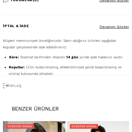
YORUMLAR
(0)
Devamını Göster
İPTAL & İADE
Devamını Göster
Müşteri memnuniyeti önceliğimizdir. Satın aldığınız ürünleri aşağıdaki
koşullar çerçevesinde iade edebilirsiniz:
Süre:
Teslimat tarihinden itibaren
14 gün
içinde iade hakkınız vardır.
Koşullar:
Ürün kullanılmamış, etiketi/emniyet şeridi koparılmamış ve
orijinal kutusunda olmalıdır.
Ücretsiz Gönderim:
İadenizi
DHL eCommerce
ile
PAYLAŞ
1362856
kodunu kullanarak ücretsiz gönderebilirsiniz. (Diğer kargo
firmalarıyla yapılan gönderimlerde ücret size aittir.)
Geri Ödeme:
İadeniz onaylandıktan sonra kredi kartı ödemeleri 7 iş
BENZER ÜRÜNLER
günü içinde, havale/kapıda ödeme iadeleri ise ortalama 5 iş günü
içinde yapılır. Kargo ve kapıda ödeme hizmet bedelleri iade
edilmemektedir.
ÜCRETSIZ KARGO
ÜCRETSIZ KARGO