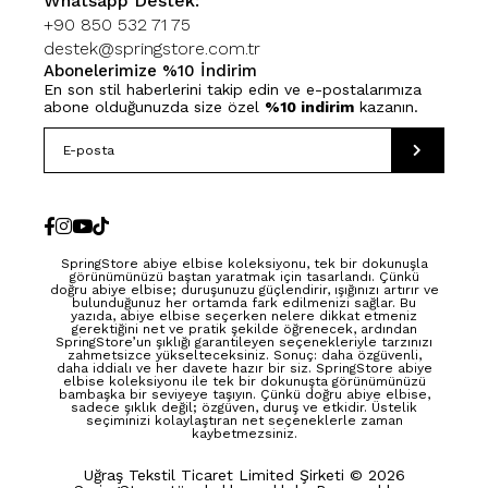
Whatsapp Destek:
+90 850 532 71 75
destek@springstore.com.tr
Abonelerimize %10 İndirim
En son stil haberlerini takip edin ve e-postalarımıza
abone olduğunuzda size özel
%10 indirim
kazanın.
SpringStore abiye elbise koleksiyonu, tek bir dokunuşla
görünümünüzü baştan yaratmak için tasarlandı. Çünkü
doğru abiye elbise; duruşunuzu güçlendirir, ışığınızı artırır ve
bulunduğunuz her ortamda fark edilmenizi sağlar. Bu
yazıda, abiye elbise seçerken nelere dikkat etmeniz
gerektiğini net ve pratik şekilde öğrenecek, ardından
SpringStore’un şıklığı garantileyen seçenekleriyle tarzınızı
zahmetsizce yükselteceksiniz. Sonuç: daha özgüvenli,
daha iddialı ve her davete hazır bir siz. SpringStore abiye
elbise koleksiyonu ile tek bir dokunuşta görünümünüzü
bambaşka bir seviyeye taşıyın. Çünkü doğru abiye elbise,
sadece şıklık değil; özgüven, duruş ve etkidir. Üstelik
seçiminizi kolaylaştıran net seçeneklerle zaman
kaybetmezsiniz.
Uğraş Tekstil Ticaret Limited Şirketi © 2026