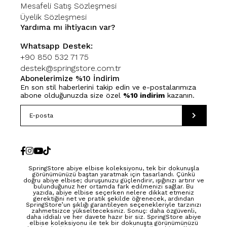
Mesafeli Satış Sözleşmesi
Üyelik Sözleşmesi
Yardıma mı ihtiyacın var?
Whatsapp Destek:
+90 850 532 71 75
destek@springstore.com.tr
Abonelerimize %10 İndirim
En son stil haberlerini takip edin ve e-postalarımıza
abone olduğunuzda size özel
%10 indirim
kazanın.
SpringStore abiye elbise koleksiyonu, tek bir dokunuşla
görünümünüzü baştan yaratmak için tasarlandı. Çünkü
doğru abiye elbise; duruşunuzu güçlendirir, ışığınızı artırır ve
bulunduğunuz her ortamda fark edilmenizi sağlar. Bu
yazıda, abiye elbise seçerken nelere dikkat etmeniz
gerektiğini net ve pratik şekilde öğrenecek, ardından
SpringStore’un şıklığı garantileyen seçenekleriyle tarzınızı
zahmetsizce yükselteceksiniz. Sonuç: daha özgüvenli,
daha iddialı ve her davete hazır bir siz. SpringStore abiye
elbise koleksiyonu ile tek bir dokunuşta görünümünüzü