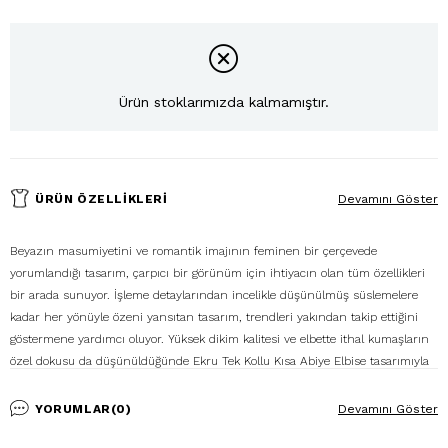
Ürün stoklarımızda kalmamıştır.
ÜRÜN ÖZELLIKLERI
Devamını Göster
Beyazın masumiyetini ve romantik imajının feminen bir çerçevede
yorumlandığı tasarım, çarpıcı bir görünüm için ihtiyacın olan tüm özellikleri
bir arada sunuyor. İşleme detaylarından incelikle düşünülmüş süslemelere
kadar her yönüyle özeni yansıtan tasarım, trendleri yakından takip ettiğini
göstermene yardımcı oluyor. Yüksek dikim kalitesi ve elbette ithal kumaşların
özel dokusu da düşünüldüğünde Ekru Tek Kollu Kısa Abiye Elbise tasarımıyla
yer aldığın davetin en şık kombinine sahip olmana imkan tanıyor. İdeal
boydaki etek kesimi sayesinde konforlu hareket özgürlüğünü modern bir stil
YORUMLAR
(0)
Devamını Göster
ile buluşturan Ekru Tek Kollu Kısa Abiye Elbise sayesinde tek parçayla şıklığın