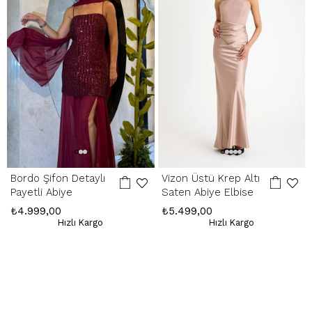
İade Adresimiz:
Kemerkaya Mah. Halkevi Cad. No 11 SpringStore - Ortahisar
/ Trabzon
Whatsapp Çağrı Merkezi:
085053217175
Bordo Şifon Detaylı
Vizon Üstü Krep Altı
Payetli Abiye
Saten Abiye Elbise
₺4.999,00
₺5.499,00
Hızlı Kargo
Hızlı Kargo