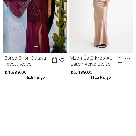
Whatsapp Çağrı Merkezi:
085053217175
Bordo Şifon Detaylı
Vizon Üstü Krep Altı
Payetli Abiye
Saten Abiye Elbise
₺4.999,00
₺5.499,00
Hızlı Kargo
Hızlı Kargo