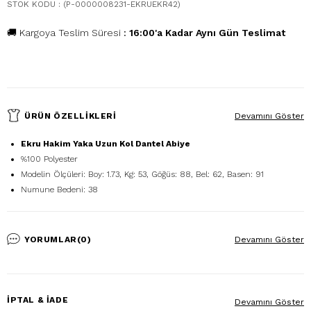
STOK KODU
(P-0000008231-EKRUEKR42)
🚚 Kargoya Teslim Süresi
:
16:00'a Kadar Aynı Gün Teslimat
ÜRÜN ÖZELLIKLERI
Devamını Göster
Ekru Hakim Yaka Uzun Kol Dantel Abiye
%100 Polyester
Modelin Ölçüleri: Boy: 1.73, Kg: 53, Göğüs: 88, Bel: 62, Basen: 91
Numune Bedeni: 38
YORUMLAR
(0)
Devamını Göster
İPTAL & İADE
Devamını Göster