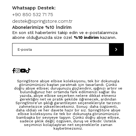
Whatsapp Destek:
+90 850 532 71 75
destek@springstore.com.tr
Abonelerimize %10 İndirim
En son stil haberlerini takip edin ve e-postalarımıza
abone olduğunuzda size özel
%10 indirim
kazanın.
SpringStore abiye elbise koleksiyonu, tek bir dokunuşla
görünümünüzü baştan yaratmak için tasarlandı. Çünkü
doğru abiye elbise; duruşunuzu güçlendirir, ışığınızı artırır ve
bulunduğunuz her ortamda fark edilmenizi sağlar. Bu
yazıda, abiye elbise seçerken nelere dikkat etmeniz
gerektiğini net ve pratik şekilde öğrenecek, ardından
SpringStore’un şıklığı garantileyen seçenekleriyle tarzınızı
zahmetsizce yükselteceksiniz. Sonuç: daha özgüvenli,
daha iddialı ve her davete hazır bir siz. SpringStore abiye
elbise koleksiyonu ile tek bir dokunuşta görünümünüzü
bambaşka bir seviyeye taşıyın. Çünkü doğru abiye elbise,
sadece şıklık değil; özgüven, duruş ve etkidir. Üstelik
seçiminizi kolaylaştıran net seçeneklerle zaman
kaybetmezsiniz.