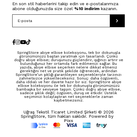
En son stil haberlerini takip edin ve e-postalarımıza
abone olduğunuzda size özel
%10 indirim
kazanın.
SpringStore abiye elbise koleksiyonu, tek bir dokunuşla
görünümünüzü baştan yaratmak için tasarlandı. Çünkü
doğru abiye elbise; duruşunuzu güçlendirir, ışığınızı artırır ve
bulunduğunuz her ortamda fark edilmenizi sağlar. Bu
yazıda, abiye elbise seçerken nelere dikkat etmeniz
gerektiğini net ve pratik şekilde öğrenecek, ardından
SpringStore’un şıklığı garantileyen seçenekleriyle tarzınızı
zahmetsizce yükselteceksiniz. Sonuç: daha özgüvenli,
daha iddialı ve her davete hazır bir siz. SpringStore abiye
elbise koleksiyonu ile tek bir dokunuşta görünümünüzü
bambaşka bir seviyeye taşıyın. Çünkü doğru abiye elbise,
sadece şıklık değil; özgüven, duruş ve etkidir. Üstelik
seçiminizi kolaylaştıran net seçeneklerle zaman
kaybetmezsiniz.
Uğraş Tekstil Ticaret Limited Şirketi © 2026
SpringStore, tüm hakları saklıdır. Powered by
Pixs