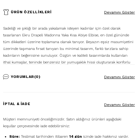
ÜRÜN ÖZELLIKLERI
Devamını Göster
Sadeliği ve şıklığı bir arada yakalamak isteyen kadınlar için özel olarak
tasarlanan Ekru Drapeli Madonna Yaka Kısa Abiye Elbise, en özel gününde
tüm dikkatleri üzerine toplamana olanak tanıyor. Beyazın eşsiz masumiyetini
üzerinde taşımana fırsat tanıyan bu minimal tasarım, farklı tarzlara sahip
kadınların beğenisine sunuluyor. Özgün ve kaliteli tasarımlarda kullanılan
ithal kumaşlar, teninde benzersiz bir yumuşaklık hissi oluşturarak konforlu
bir deneyim sunuyor. En özel gününü unutulmaz kılan Ekru Drapeli
Madonna Yaka Kısa Abiye Elbise ile sen de hem rahatlığı hem şıklığı bir arada
YORUMLAR
(0)
Devamını Göster
yakalayabilirsin. Öz güvenini doruklara taşıyacak olan bu eşsiz kıyafeti, beyaz
veya gümüş renkli topuklu ayakkabıyla kombinleyebilirsin. Tarzını en iyi
şekilde ifade etmene yardımcı olan beyaz nikah elbisesi ile bu özel gününde
zarifliğinle ışıldayabilirsin.
İPTAL & İADE
Devamını Göster
%100 Polyester
Müşteri memnuniyeti önceliğimizdir. Satın aldığınız ürünleri aşağıdaki
Ürün Stok Kodu: P-0000016088
koşullar çerçevesinde iade edebilirsiniz:
Modelin Ölçüleri: Boy: 1.79 Kg: 54 Göğüs: 88, Bel: 66, Basen: 95
Numune Bedeni: 38
Süre:
Teslimat tarihinden itibaren
14 gün
içinde iade hakkınız vardır.