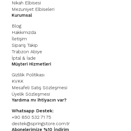
Nikah Elbisesi
Mezuniyet Elbiseleri
Kurumsal
Blog
Hakkımızda
İletişim
Sipariş Takip
Trabzon Abiye
İptal & İade
Müşteri Hizmetleri
Gizlilik Politikası
KVKK
Mesafeli Satış Sözleşmesi
Üyelik Sözleşmesi
Yardıma mı ihtiyacın var?
Whatsapp Destek:
+90 850 532 71 75
destek@springstore.com.tr
Abonelerimize %10 İndirim