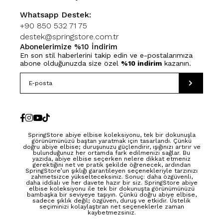
Whatsapp Destek:
+90 850 532 71 75
destek@springstore.com.tr
Abonelerimize %10 İndirim
En son stil haberlerini takip edin ve e-postalarımıza
abone olduğunuzda size özel
%10 indirim
kazanın.
SpringStore abiye elbise koleksiyonu, tek bir dokunuşla
görünümünüzü baştan yaratmak için tasarlandı. Çünkü
doğru abiye elbise; duruşunuzu güçlendirir, ışığınızı artırır ve
bulunduğunuz her ortamda fark edilmenizi sağlar. Bu
yazıda, abiye elbise seçerken nelere dikkat etmeniz
gerektiğini net ve pratik şekilde öğrenecek, ardından
SpringStore’un şıklığı garantileyen seçenekleriyle tarzınızı
zahmetsizce yükselteceksiniz. Sonuç: daha özgüvenli,
daha iddialı ve her davete hazır bir siz. SpringStore abiye
elbise koleksiyonu ile tek bir dokunuşta görünümünüzü
bambaşka bir seviyeye taşıyın. Çünkü doğru abiye elbise,
sadece şıklık değil; özgüven, duruş ve etkidir. Üstelik
seçiminizi kolaylaştıran net seçeneklerle zaman
kaybetmezsiniz.