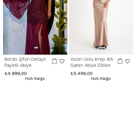
Whatsapp Çağrı Merkezi:
085053217175
Bordo Şifon Detaylı
Vizon Üstü Krep Altı
Payetli Abiye
Saten Abiye Elbise
₺4.999,00
₺5.499,00
Hızlı Kargo
Hızlı Kargo