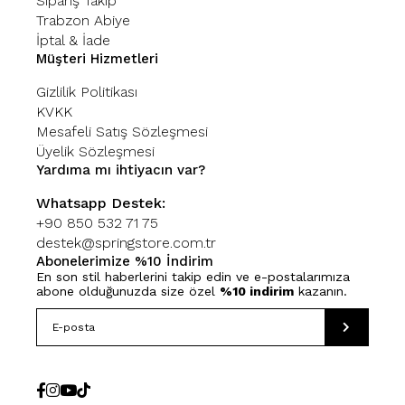
Sipariş Takip
Trabzon Abiye
İptal & İade
Müşteri Hizmetleri
Gizlilik Politikası
KVKK
Mesafeli Satış Sözleşmesi
Üyelik Sözleşmesi
Yardıma mı ihtiyacın var?
Whatsapp Destek:
+90 850 532 71 75
destek@springstore.com.tr
Abonelerimize %10 İndirim
En son stil haberlerini takip edin ve e-postalarımıza
abone olduğunuzda size özel
%10 indirim
kazanın.