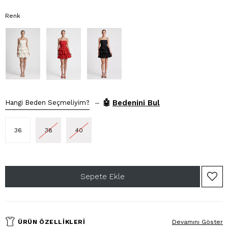
Renk
–
🤖
Bedenini Bul
Hangi Beden Seçmeliyim?
36
38
40
ÜRÜN ÖZELLIKLERI
Devamını Göster