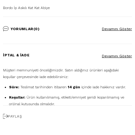
Bordo İp Askılı Kat Kat Abiye
YORUMLAR
(0)
Devamını Göster
İPTAL & İADE
Devamını Göster
Müşteri memnuniyeti önceliğimizdir. Satın aldığınız ürünleri aşağıdaki
koşullar çerçevesinde iade edebilirsiniz:
Süre:
Teslimat tarihinden itibaren
14 gün
içinde iade hakkınız vardır.
Koşullar:
Ürün kullanılmamış, etiketi/emniyet şeridi koparılmamış ve
orijinal kutusunda olmalıdır.
Ücretsiz Gönderim:
İadenizi
DHL eCommerce
ile
PAYLAŞ
1362856
kodunu kullanarak ücretsiz gönderebilirsiniz. (Diğer kargo
firmalarıyla yapılan gönderimlerde ücret size aittir.)