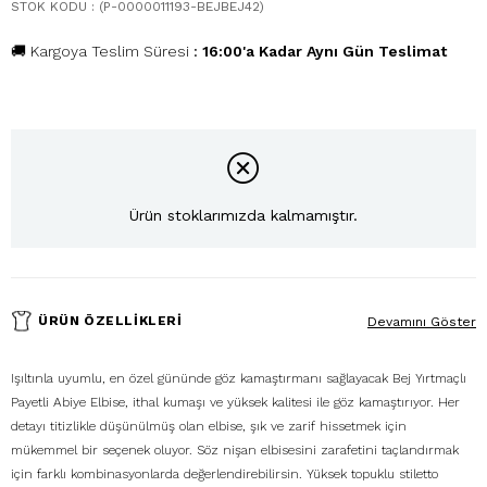
STOK KODU
(P-0000011193-BEJBEJ42)
🚚 Kargoya Teslim Süresi
:
16:00'a Kadar Aynı Gün Teslimat
Ürün stoklarımızda kalmamıştır.
ÜRÜN ÖZELLIKLERI
Devamını Göster
Işıltınla uyumlu, en özel gününde göz kamaştırmanı sağlayacak Bej Yırtmaçlı
Payetli Abiye Elbise, ithal kumaşı ve yüksek kalitesi ile göz kamaştırıyor. Her
detayı titizlikle düşünülmüş olan elbise, şık ve zarif hissetmek için
mükemmel bir seçenek oluyor. Söz nişan elbisesini zarafetini taçlandırmak
için farklı kombinasyonlarda değerlendirebilirsin. Yüksek topuklu stiletto