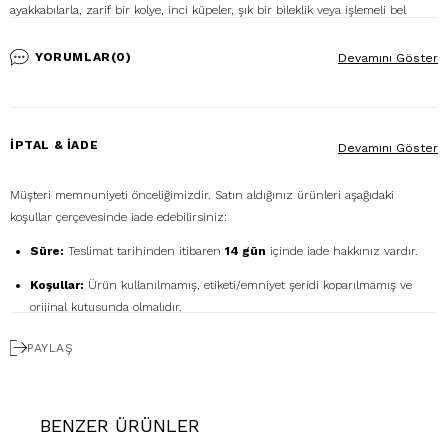
ayakkabılarla, zarif bir kolye, inci küpeler, şık bir bileklik veya işlemeli bel
kemeri gibi aksesuarlarla, elbiseni tamamlayabilirsin. Ayrıca clutch veya hafif
bir omuz çantası ile eşsiz şıklığını ön plana çıkarabilirsin. İstersen şifon, ipek
YORUMLAR
(0)
Devamını Göster
veya dantel gibi hafif kumaşlarla tasarlanan şallar veya eşarplarla, söz nişan
elbisene farklı bir dokunuş katabilir, stilinle günün yıldızı olabilirsin.
%100 Polyester
İPTAL & İADE
Devamını Göster
Ürün Stok Kodu: P-0000011193
Modelin Ölçüleri: Boy: 1.76, Kg: 57, Göğüs: 91, Bel: 64, Basen: 95
Müşteri memnuniyeti önceliğimizdir. Satın aldığınız ürünleri aşağıdaki
Numune Bedeni: 38
koşullar çerçevesinde iade edebilirsiniz:
Süre:
Teslimat tarihinden itibaren
14 gün
içinde iade hakkınız vardır.
Koşullar:
Ürün kullanılmamış, etiketi/emniyet şeridi koparılmamış ve
orijinal kutusunda olmalıdır.
Ücretsiz Gönderim:
İadenizi
DHL eCommerce
ile
PAYLAŞ
1362856
kodunu kullanarak ücretsiz gönderebilirsiniz. (Diğer kargo
firmalarıyla yapılan gönderimlerde ücret size aittir.)
Geri Ödeme:
İadeniz onaylandıktan sonra kredi kartı ödemeleri 7 iş
BENZER ÜRÜNLER
günü içinde, havale/kapıda ödeme iadeleri ise ortalama 5 iş günü