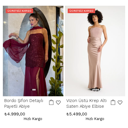
içinde yapılır. Kargo ve kapıda ödeme hizmet bedelleri iade
edilmemektedir.
ÜCRETSIZ KARGO
ÜCRETSIZ KARGO
Hatalı Ürün:
Ürünün kusurlu olması durumunda, stoklarımızda varsa
yenisiyle değişim yapılır, yoksa kesintisiz ücret iadesi gerçekleştirilir.
İade Adresimiz:
Kemerkaya Mah. Halkevi Cad. No 11 SpringStore - Ortahisar
/ Trabzon
Whatsapp Çağrı Merkezi:
085053217175
Bordo Şifon Detaylı
Vizon Üstü Krep Altı
Payetli Abiye
Saten Abiye Elbise
₺4.999,00
₺5.499,00
Hızlı Kargo
Hızlı Kargo