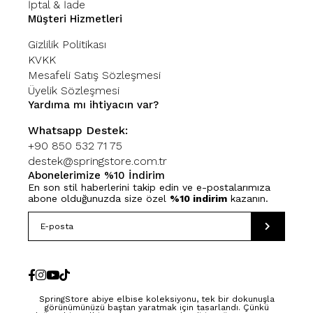
İptal & İade
Müşteri Hizmetleri
Gizlilik Politikası
KVKK
Mesafeli Satış Sözleşmesi
Üyelik Sözleşmesi
Yardıma mı ihtiyacın var?
Whatsapp Destek:
+90 850 532 71 75
destek@springstore.com.tr
Abonelerimize %10 İndirim
En son stil haberlerini takip edin ve e-postalarımıza
abone olduğunuzda size özel
%10 indirim
kazanın.
SpringStore abiye elbise koleksiyonu, tek bir dokunuşla
görünümünüzü baştan yaratmak için tasarlandı. Çünkü