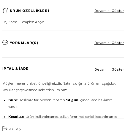
ÜRÜN ÖZELLIKLERI
Devamını Göster
Bej Korseli Straplez Abiye
YORUMLAR
(0)
Devamını Göster
İPTAL & İADE
Devamını Göster
Müşteri memnuniyeti önceliğimizdir. Satın aldığınız ürünleri aşağıdaki
koşullar çerçevesinde iade edebilirsiniz:
Süre:
Teslimat tarihinden itibaren
14 gün
içinde iade hakkınız
vardır.
Koşullar:
Ürün kullanılmamış, etiketi/emniyet şeridi koparılmamış
ve orijinal kutusunda olmalıdır.
PAYLAŞ