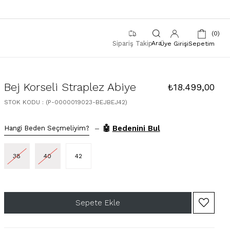
0
Sipariş Takip
Üye Girişi
Sepetim
Bej Korseli Straplez Abiye
₺18.499,00
STOK KODU
(P-0000019023-BEJBEJ42)
–
🤖
Bedenini Bul
Hangi Beden Seçmeliyim?
38
40
42