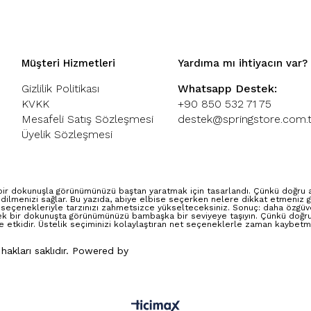
Müşteri Hizmetleri
Yardıma mı ihtiyacın var?
Gizlilik Politikası
Whatsapp Destek:
KVKK
+90 850 532 71 75
Mesafeli Satış Sözleşmesi
destek@springstore.com.t
Üyelik Sözleşmesi
ir dokunuşla görünümünüzü baştan yaratmak için tasarlandı. Çünkü doğru abi
dilmenizi sağlar. Bu yazıda, abiye elbise seçerken nelere dikkat etmeniz g
 seçenekleriyle tarzınızı zahmetsizce yükselteceksiniz. Sonuç: daha özgüven
ek bir dokunuşta görünümünüzü bambaşka bir seviyeye taşıyın. Çünkü doğru 
e etkidir. Üstelik seçiminizi kolaylaştıran net seçeneklerle zaman kaybetm
 hakları saklıdır. Powered by