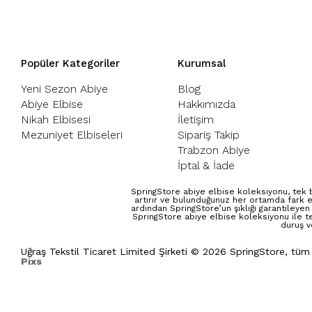
Popüler Kategoriler
Kurumsal
Yeni Sezon Abiye
Blog
Abiye Elbise
Hakkımızda
Nikah Elbisesi
İletişim
Mezuniyet Elbiseleri
Sipariş Takip
Trabzon Abiye
İptal & İade
SpringStore abiye elbise koleksiyonu, tek b
artırır ve bulunduğunuz her ortamda fark e
ardından SpringStore’un şıklığı garantileyen
SpringStore abiye elbise koleksiyonu ile t
duruş v
Uğraş Tekstil Ticaret Limited Şirketi © 2026 SpringStore, tüm
Pixs