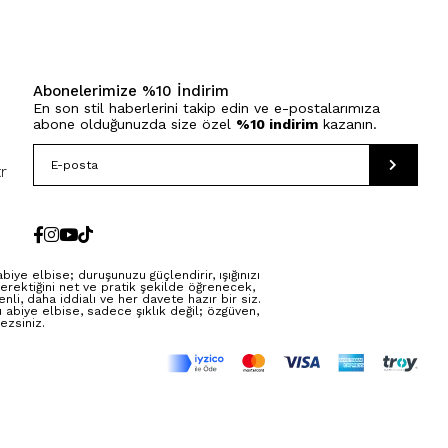
Abonelerimize %10 İndirim
En son stil haberlerini takip edin ve e-postalarımıza
abone olduğunuzda size özel
%10 indirim
kazanın.
r
ye elbise; duruşunuzu güçlendirir, ışığınızı
erektiğini net ve pratik şekilde öğrenecek,
li, daha iddialı ve her davete hazır bir siz.
abiye elbise, sadece şıklık değil; özgüven,
ezsiniz.