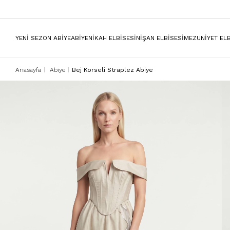
YENİ SEZON ABİYE
ABİYE
NİKAH ELBİSESİ
NİŞAN ELBİSESİ
MEZUNİYET ELB
Anasayfa
Abiye
Bej Korseli Straplez Abiye