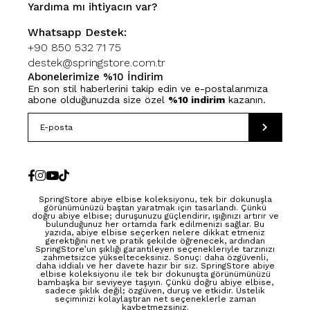
Yardıma mı ihtiyacın var?
Whatsapp Destek:
+90 850 532 71 75
destek@springstore.com.tr
Abonelerimize %10 İndirim
En son stil haberlerini takip edin ve e-postalarımıza
abone olduğunuzda size özel
%10 indirim
kazanın.
SpringStore abiye elbise koleksiyonu, tek bir dokunuşla
görünümünüzü baştan yaratmak için tasarlandı. Çünkü
doğru abiye elbise; duruşunuzu güçlendirir, ışığınızı artırır ve
bulunduğunuz her ortamda fark edilmenizi sağlar. Bu
yazıda, abiye elbise seçerken nelere dikkat etmeniz
gerektiğini net ve pratik şekilde öğrenecek, ardından
SpringStore’un şıklığı garantileyen seçenekleriyle tarzınızı
zahmetsizce yükselteceksiniz. Sonuç: daha özgüvenli,
daha iddialı ve her davete hazır bir siz. SpringStore abiye
elbise koleksiyonu ile tek bir dokunuşta görünümünüzü
bambaşka bir seviyeye taşıyın. Çünkü doğru abiye elbise,
sadece şıklık değil; özgüven, duruş ve etkidir. Üstelik
seçiminizi kolaylaştıran net seçeneklerle zaman
kaybetmezsiniz.