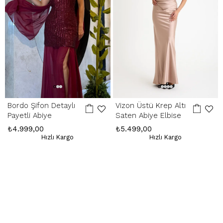
/ Trabzon
Whatsapp Çağrı Merkezi:
085053217175
Bordo Şifon Detaylı
Vizon Üstü Krep Altı
Payetli Abiye
Saten Abiye Elbise
₺4.999,00
₺5.499,00
Hızlı Kargo
Hızlı Kargo