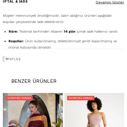
İPTAL & İADE
Devamını Göster
Müşteri memnuniyeti önceliğimizdir. Satın aldığınız ürünleri aşağıdaki
koşullar çerçevesinde iade edebilirsiniz:
Süre:
Teslimat tarihinden itibaren
14 gün
içinde iade hakkınız vardır.
Koşullar:
Ürün kullanılmamış, etiketi/emniyet şeridi koparılmamış ve
orijinal kutusunda olmalıdır.
Ücretsiz Gönderim:
İadenizi
DHL eCommerce
ile
PAYLAŞ
1362856
kodunu kullanarak ücretsiz gönderebilirsiniz. (Diğer kargo
firmalarıyla yapılan gönderimlerde ücret size aittir.)
Geri Ödeme:
İadeniz onaylandıktan sonra kredi kartı ödemeleri 7 iş
BENZER ÜRÜNLER
günü içinde, havale/kapıda ödeme iadeleri ise ortalama 5 iş günü
içinde yapılır. Kargo ve kapıda ödeme hizmet bedelleri iade
edilmemektedir.
ÜCRETSIZ KARGO
ÜCRETSIZ KARGO
Hatalı Ürün:
Ürünün kusurlu olması durumunda, stoklarımızda varsa
yenisiyle değişim yapılır, yoksa kesintisiz ücret iadesi gerçekleştirilir.
İade Adresimiz:
Kemerkaya Mah. Halkevi Cad. No 11 SpringStore - Ortahisar